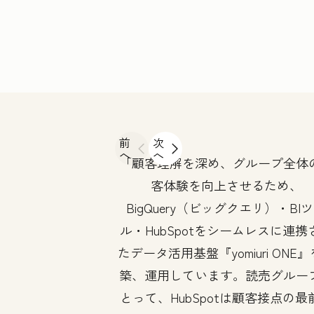
前
次
へ
へ
顧客理解を深め、グループ全体
客体験を向上させるため、
BigQuery（ビッグクエリ）・BI
ル・HubSpotをシームレスに連携
たデータ活用基盤『yomiuri ONE
築、運用しています。読売グルー
とって、HubSpotは顧客接点の最