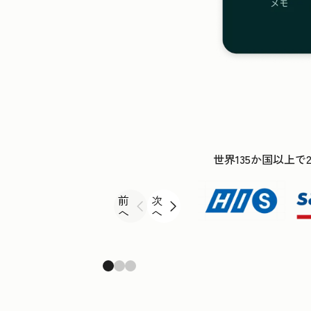
世界135か国以上で
前
次
へ
へ