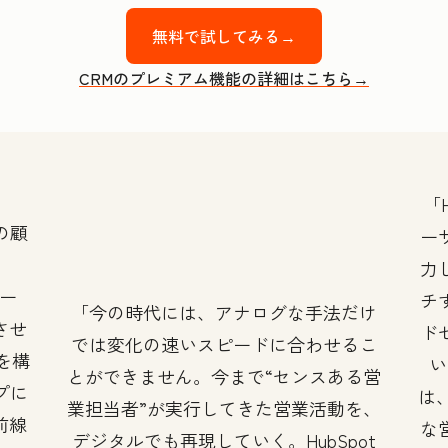
無料で試してみる→
CRMのプレミアム機能の詳細はこちら→
の顧
ー
力
ツー
チ
今の時代には、アナログな手法だけ
させ
ド
では変化の速いスピードに合わせるこ
』を構
い
とができません。今まで“センスある営
プに
は、
業担当者”が実行してきた営業活動を、
前線
な
デジタルでも再現していく。HubSpot