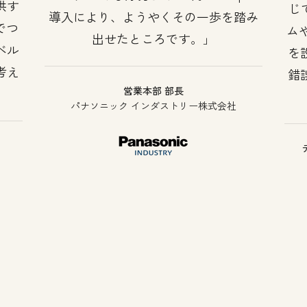
供す
じ
導入により、ようやくその一歩を踏み
でつ
ム
出せたところです。
ベル
を
考え
錯
営業本部 部長
パナソニック インダストリー株式会社