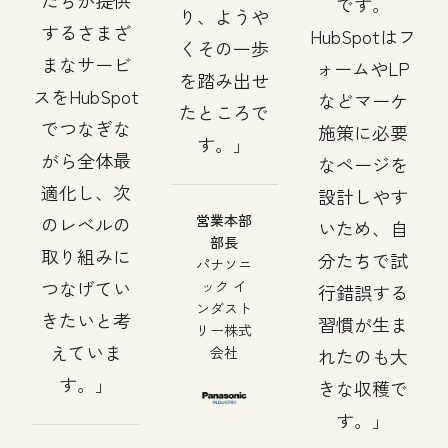
たちが提供
です。
り、ようや
するさまざ
HubSpotはフ
くその一歩
まなサービ
ォームやLP
を踏み出せ
スをHubSpot
などマーケ
たところで
でつなぎな
施策に必要
す。
がら全体最
なページを
適化し、次
設計しやす
営業本部
のレベルの
いため、自
部長
取り組みに
分たちで試
パナソニ
つなげてい
ック イ
行錯誤する
ンダスト
きたいと考
習慣が生ま
リー株式
えていま
会社
れたのも大
す。
きな収穫で
す。