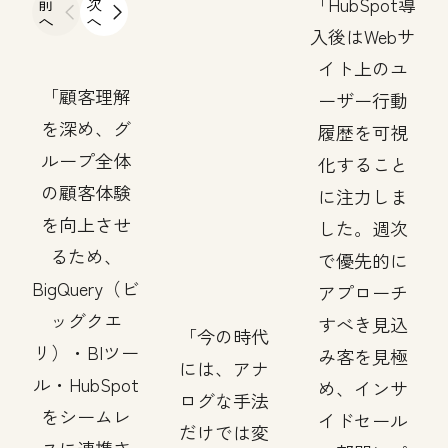
前
次
HubSpot導
へ
へ
入後はWebサ
イト上のユ
顧客理解
ーザー行動
を深め、グ
履歴を可視
ループ全体
化すること
の顧客体験
に注力しま
を向上させ
した。週次
るため、
で優先的に
BigQuery（ビ
アプローチ
ッグクエ
すべき見込
今の時代
リ）・BIツー
み客を見極
には、アナ
ル・HubSpot
め、インサ
ログな手法
をシームレ
イドセール
だけでは変