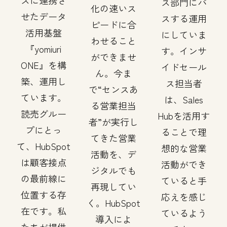
スに連携さ
ス部門にパ
化の速いス
せたデータ
スする運用
ピードに合
活用基盤
にしていま
わせること
『yomiuri
す。インサ
ができませ
ONE』を構
イドセール
ん。今ま
築、運用し
ス担当者
で“センスあ
ています。
は、Sales
る営業担当
読売グルー
Hubを活用す
者”が実行し
プにとっ
ることで理
てきた営業
て、HubSpot
想的な営業
活動を、デ
は顧客接点
活動ができ
ジタルでも
の最前線に
ていると手
再現してい
位置する存
応えを感じ
く。HubSpot
在です。私
ているよう
導入によ