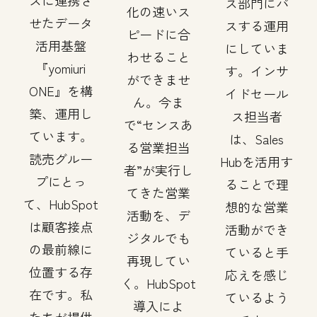
スに連携さ
ス部門にパ
化の速いス
せたデータ
スする運用
ピードに合
活用基盤
にしていま
わせること
『yomiuri
す。インサ
ができませ
ONE』を構
イドセール
ん。今ま
築、運用し
ス担当者
で“センスあ
ています。
は、Sales
る営業担当
読売グルー
Hubを活用す
者”が実行し
プにとっ
ることで理
てきた営業
て、HubSpot
想的な営業
活動を、デ
は顧客接点
活動ができ
ジタルでも
の最前線に
ていると手
再現してい
位置する存
応えを感じ
く。HubSpot
在です。私
ているよう
導入によ