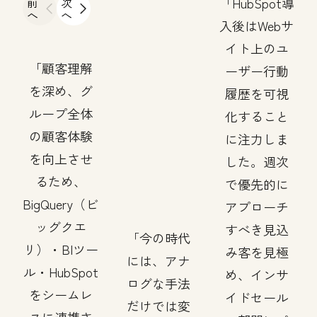
前
次
HubSpot導
へ
へ
入後はWebサ
イト上のユ
顧客理解
ーザー行動
を深め、グ
履歴を可視
ループ全体
化すること
の顧客体験
に注力しま
を向上させ
した。週次
るため、
で優先的に
BigQuery（ビ
アプローチ
ッグクエ
すべき見込
今の時代
リ）・BIツー
み客を見極
には、アナ
ル・HubSpot
め、インサ
ログな手法
をシームレ
イドセール
だけでは変