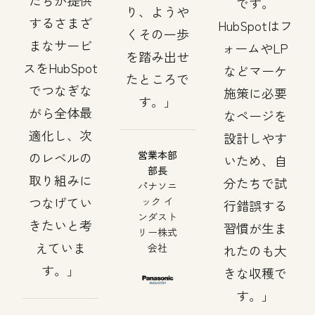
たちが提供
です。
り、ようや
するさまざ
HubSpotはフ
くその一歩
まなサービ
ォームやLP
を踏み出せ
スをHubSpot
などマーケ
たところで
でつなぎな
施策に必要
す。
がら全体最
なページを
適化し、次
設計しやす
営業本部
のレベルの
いため、自
部長
取り組みに
分たちで試
パナソニ
つなげてい
ック イ
行錯誤する
ンダスト
きたいと考
習慣が生ま
リー株式
えていま
会社
れたのも大
す。
きな収穫で
す。