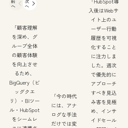
前
次
HubSpot導
へ
へ
入後はWebサ
イト上のユ
顧客理解
ーザー行動
を深め、グ
履歴を可視
ループ全体
化すること
の顧客体験
に注力しま
を向上させ
した。週次
るため、
で優先的に
BigQuery（ビ
アプローチ
ッグクエ
すべき見込
今の時代
リ）・BIツー
み客を見極
には、アナ
ル・HubSpot
め、インサ
ログな手法
をシームレ
イドセール
だけでは変