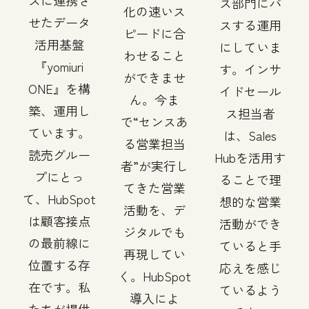
スに連携さ
ス部門にパ
化の速いス
せたデータ
スする運用
ピードに合
活用基盤
にしていま
わせること
『yomiuri
す。インサ
ができませ
ONE』を構
イドセール
ん。今ま
築、運用し
ス担当者
で“センスあ
ています。
は、Sales
る営業担当
読売グルー
Hubを活用す
者”が実行し
プにとっ
ることで理
てきた営業
て、HubSpot
想的な営業
活動を、デ
は顧客接点
活動ができ
ジタルでも
の最前線に
ていると手
再現してい
位置する存
応えを感じ
く。HubSpot
在です。私
ているよう
導入によ