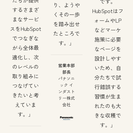
たちが提供
です。
り、ようや
するさまざ
HubSpotはフ
くその一歩
まなサービ
ォームやLP
を踏み出せ
スをHubSpot
などマーケ
たところで
でつなぎな
施策に必要
す。
がら全体最
なページを
適化し、次
設計しやす
営業本部
のレベルの
いため、自
部長
取り組みに
分たちで試
パナソニ
つなげてい
ック イ
行錯誤する
ンダスト
きたいと考
習慣が生ま
リー株式
えていま
会社
れたのも大
す。
きな収穫で
す。