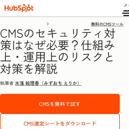
メ
ュ
無料のCMSツール
CMSのセキュリティ対
策はなぜ必要？仕組み
上・運用上のリスクと
対策を解説
執筆者
水落 絵理香（みずおち えりか）
CMSを無料で試す
CMS選定シートをダウンロード