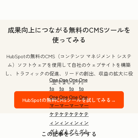
成果向上につながる無料のCMSツールを
使ってみる
HubSpotの無料のCMS（コンテンツ マネジメント システ
ム）ソフトウェアを使用して自社のウェブサイトを構築
し、トラフィックの促進、リードの創出、収益の拡大に役
One
One
One
One
立てましょう。
to
to
to
to
One
One
One
One
HubSpotの無料CMSツールを試してみる→
マー
マー
マー
マー
ケテ
ケテ
ケテ
ケテ
ィン
ィン
ィン
ィン
グと
グと
グと
グと
この記事をシェアする