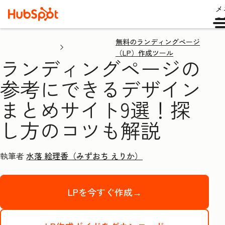
メ
ュ
無料のランディングページ
（LP）作成ツール
ランディングページの
参考にできるデザイン
まとめサイト9選！探
し方のコツも解説
執筆者
水落 絵理香（みずおち えりか）
LPを今すぐ作成→