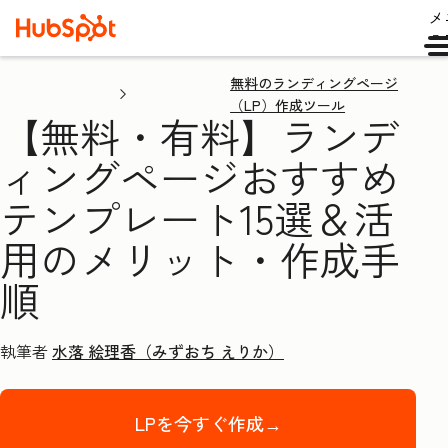
メ
ュ
無料のランディングページ
（LP）作成ツール
【無料・有料】ランデ
ィングページおすすめ
テンプレート15選＆活
用のメリット・作成手
順
執筆者
水落 絵理香（みずおち えりか）
LPを今すぐ作成→