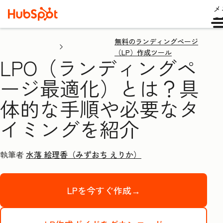
メ
ュ
無料のランディングページ
（LP）作成ツール
LPO（ランディングペ
ージ最適化）とは？具
体的な手順や必要なタ
イミングを紹介
執筆者
水落 絵理香（みずおち えりか）
LPを今すぐ作成→