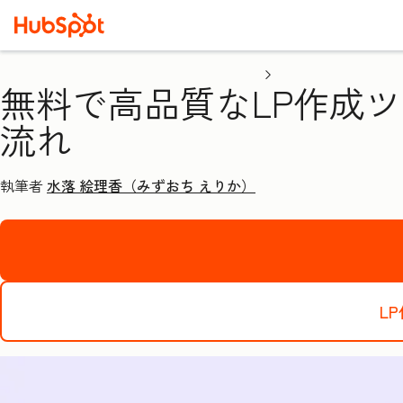
無料で高品質なLP作成ツ
流れ
執筆者
水落 絵理香（みずおち えりか）
L