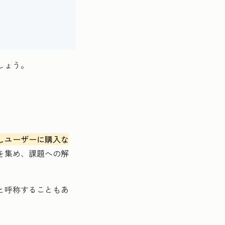
しょう。
しユーザーに購入な
を集め、課題への解
と呼称することもあ