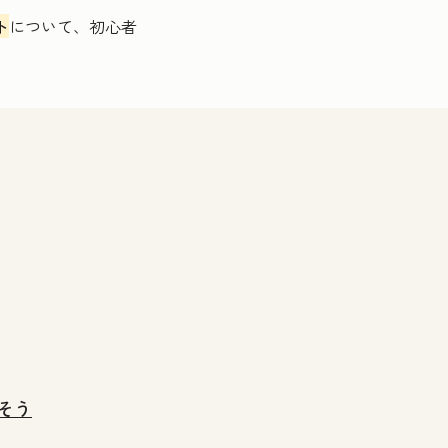
ト
について、初心者
そう