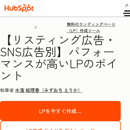
メ
ュ
無料のランディングページ
（LP）作成ツール
【リスティング広告・
SNS広告別】パフォー
マンスが高いLPのポイ
ント
執筆者
水落 絵理香（みずおち えりか）
LPを今すぐ作成→