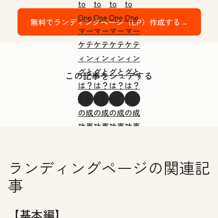
to
to
to
to
One
One
One
One
無料でランディングページ（LP）作成する→
マー
マー
マー
マー
ケテ
ケテ
ケテ
ケテ
ィン
ィン
ィン
ィン
グと
グと
グと
グと
この記事をシェアする
は？
は？
は？
は？
6つ
6つ
6つ
6つ
の成
の成
の成
の成
功事
功事
功事
功事
例と
例と
例と
例と
7つ
7つ
7つ
7つ
ランディングページの関連記
の手
の手
の手
の手
事
法で
法で
法で
法で
徹底
徹底
徹底
徹底
解説
解説
解説
解説
【基本編】