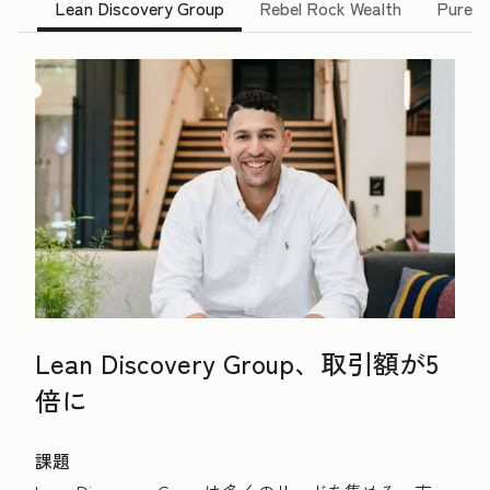
Lean Discovery Group
Rebel Rock Wealth
Pure B
Lean Discovery Group、取引額が5
倍に
課題