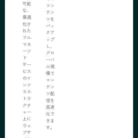
可能
の力
コン
な、
限に
テン
最適
きま
ツを
化さ
バッ
れた
クア
フル
ップ
マネ
し、
ージ
グロ
ド
ーバ
サー
ル規
ビス
模で
のイ
コン
ンフ
テン
ラス
ツ配
トラ
信を
クチ
高速
ャー
化で
上に
きま
ウェ
す。
ブサ