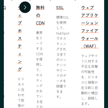
WYG
ウ
無料
SSL
ウェブ
前へ
次へ
ィタ
ェ
の
アプリケ
標準SSL
ブ
CDN
ーション
を使用
して、
ホ
ファイア
ま編
業界
HubSpot
ス
ウォール
成形
をリ
でホス
めな
ード
ティン
テ
（WAF）
業で
する
グされ
ィ
ール
CDN
る全て
ウェブサイ
らし
を使
のコン
ン
トに対する
ブサ
用し
テンツ
不正な攻撃
グ
作り
て、
やリー
の可能性
う。
ホス
ドのデ
を、ビジネ
ビジ
ール
ティ
ータを
スに被害が
ネス
ェブ
ング
保護で
出る前に自
に合
プロ
され
きま
動的に検出
わせ
採用
てい
す。
し、排除し
て拡
いる
る全
ます。
張が
開発
ての