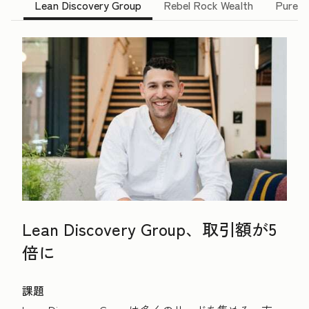
Lean Discovery Group
Rebel Rock Wealth
Pure B
Lean Discovery Group、取引額が5
倍に
課題