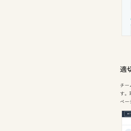
適
チー
す。
ペー