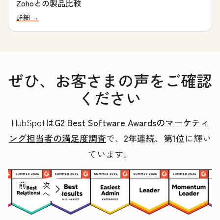
Zohoとの製品比較
詳細 →
ぜひ、お客さまの声をご確認
ください
HubSpotは
G2 Best Software Awardsのマーケティ
ング担当者の満足度調査
で、
2年連続、第1位
に輝い
ています。
前
次
へ
へ