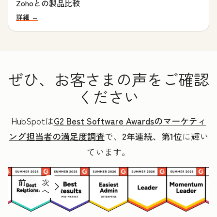
Zohoとの製品比較
詳細 →
ぜひ、お客さまの声をご確認
ください
HubSpotは
G2 Best Software Awardsのマーケティ
ング担当者の満足度調査
で、
2年連続、第1位
に輝い
ています。
前
次
へ
へ