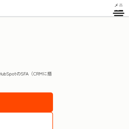
メニ
ュー
potのSFA（CRMに搭