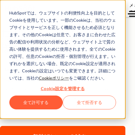
メ
ュ
HubSpotでは、ウェブサイトの利便性向上を目的として
Cookieを使用しています。一部のCookieは、当社のウェ
Sales Hub
ブサイトとサービスを正しく機能させるため必須となり
無料のSFA（営業支
ます。その他のCookieは任意で、お客さまに合わせた広
援）ツール
告の配信や利用状況の分析など、ウェブサイト上で質の
高い体験を提供するために使用されます。全てのCookie
の許可、任意のCookieの拒否・個別管理が行えます。い
ずれかを選択しない場合、既定のCookie設定が適用され
ます。Cookieの設定はいつでも変更できます。詳細につ
いては、当社の
Cookieポリシー
をご確認ください。
一般的な無料版と有料版のSFAツールの違いや、機能など
Cookie設定を管理する
をご紹介します。また、導入から継続まで無料でご利用い
全て許可する
全て拒否する
ただけるHubSpotのSFA（CRMに搭載の機能）についても
ご紹介します。