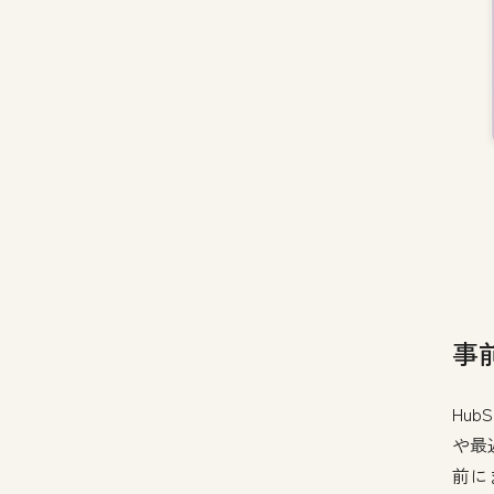
事
Hu
や最
前に