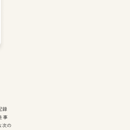
記録
を事
な次の