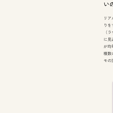
い
リア
りを
（ラ
に見
が均
複数
モの