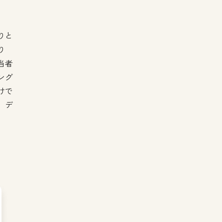
りと
り
当者
ング
けで
。デ