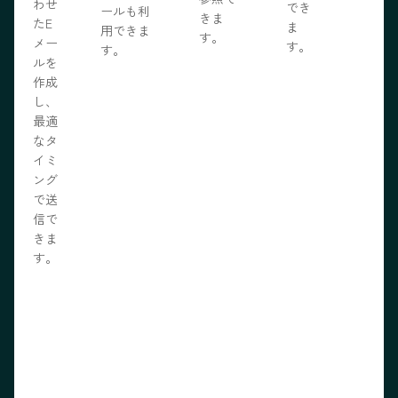
わせ
でき
ールも利
きま
たE
ま
用できま
す。
メー
す。
す。
ルを
作成
し、
最適
なタ
イミ
ング
で送
信で
きま
す。