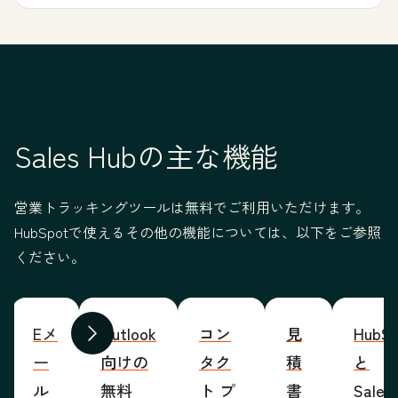
Sales Hubの主な機能
営業トラッキングツールは無料でご利用いただけます。
HubSpotで使えるその他の機能については、以下をご参照
ください。
Eメ
Outlook
コン
見
HubSp
前へ
次へ
ー
向けの
タク
積
と
ル
無料
ト プ
書
Sales