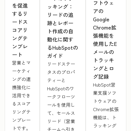
フトウェ
を促進
ッキング：
アの
するリ
リードの追
Google
ードス
跡とレポー
Chrome拡
コアリ
ト作成の自
張機能を
ングテ
動化に関す
使用したE
ンプレ
るHubSpotの
メールの
ート
ガイド
トラッキ
営業とマ
リードステー
ングとロ
ーケティ
タスのプロパ
グ記録
ングの連
ティーと
HubSpot営
携強化に
HubSpotのワ
業支援ソフ
活用でき
ークフローツ
トウェアの
るスコア
ールを使用し
Chrome拡張
リングテ
て、セールス
機能は、ト
ンプレー
リード（営業
ラッキング
トです。
チームへ引き