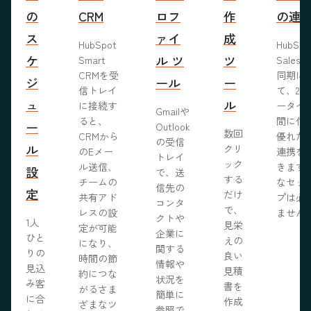
の
CRM
ロフ
作
の連
ス
ァイ
成
HubSpot
HubSp
ケ
ル ツ
ツ
Smart
Salesf
CRMを受
同期に
ジ
ール
ー
信トレイ
て、2つ
ュ
ル
に接続す
ータベ
Gmailや
ると、
間に信
ー
Outlook
数回
CRMから
優れた
の受信
ル
クリ
のEメー
連携を
トレイ
ック
ル送信、
きます
設
で、送
する
チームの
なセッ
信先の
定
だけ
共有アド
プは必
コンタ
で、
レスの設
ません
クトや
1人
見栄
定が可能
企業に
ひと
えの
になり、
関する
りの
良い
時間の節
情報や
見込
見積
約につな
状況を
み客
書を
がるさま
簡単に
に合
作成
ざまなツ
参照で