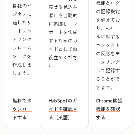
機能とログ
自社のビ
渡せる見込み
の記録機能
ジネスに
客）を自動的
を備えてお
適したリ
に追跡し、レ
り、Eメー
ードスコ
ポートを作成
ルに対する
アリング
するためのガ
コンタクト
フレーム
イドとしてお
の反応をモ
ワークを
役立てくださ
ニタリング
作成しま
い。
して記録す
しょう。
ることがで
きます。
無料でダ
HubSpotのガ
Chrome拡張
ウンロー
イドを確認す
機能を確認
ドする
る（英語）
する