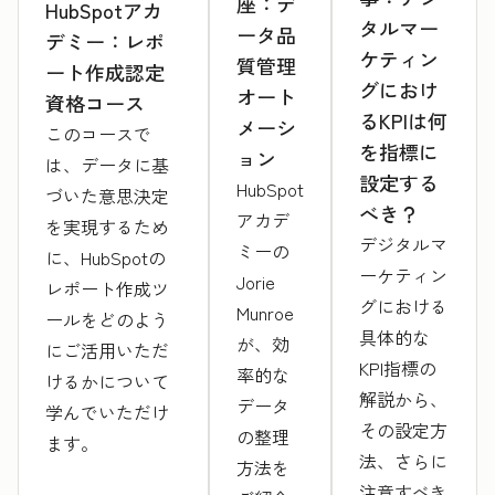
座：デ
HubSpotアカ
タルマー
ータ品
デミー：レポ
ケティン
質管理
ート作成認定
グにおけ
オート
資格コース
るKPIは何
メーシ
このコースで
を指標に
ョン
は、データに基
設定する
HubSpot
づいた意思決定
べき？
アカデ
を実現するため
デジタルマ
ミーの
に、HubSpotの
ーケティン
Jorie
レポート作成ツ
グにおける
Munroe
ールをどのよう
具体的な
が、効
にご活用いただ
KPI指標の
率的な
けるかについて
解説から、
データ
学んでいただけ
その設定方
の整理
ます。
法、さらに
方法を
注意すべき