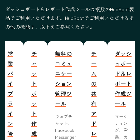
ダッシュボード＆レポート作成ツールは複数のHubSpot製
品でご利用いただけます。HubSpotでご利用いただけるそ
の他の機能は、以下をご参照ください。
営
チ
無料の
チ
ダッシ
業
ャ
コミュ
ー
ュボー
パ
ッ
ニケー
ム
ド＆レ
イ
ト
ション
の
ポート
プ
ボ
管理ツ
共
作成ツ
ラ
ッ
ール
有
ール
イ
ト
ア
ウェブチ
マーケ
ン
作
ド
ャット、
ティン
Facebook
グ、営
管
成
レ
Messenger
業、カ