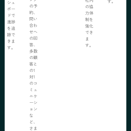
社内
す。
シュ
の予
の協
ボー
約、
力体
ドで
問い
制を
進捗
合わ
強化
を追
せへ
でき
跡で
の回
ま
きま
答、
す。
す。
多数
の顧
客と
の1
対1
のコ
ミュ
ニケ
ーシ
ョン
な
ど、
さま