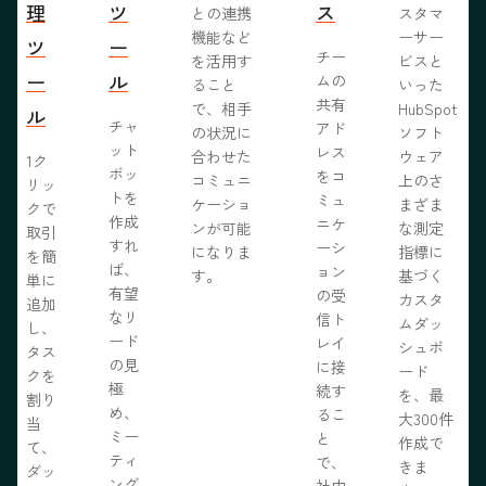
理
ツ
ス
との連携
スタマ
機能など
ーサー
ツ
ー
チー
を活用す
ビスと
ー
ル
ムの
ること
いった
共有
で、相手
HubSpot
ル
チャ
アド
の状況に
ソフト
ット
レス
合わせた
ウェア
1ク
ボッ
をコ
コミュニ
上のさ
リッ
トを
ミュ
ケーショ
まざま
クで
作成
ニケ
ンが可能
な測定
取引
すれ
ーシ
になりま
指標に
を簡
ば、
ョン
す。
基づく
単に
有望
の受
カスタ
追加
なリ
信ト
ムダッ
し、
ード
レイ
シュボ
タス
の見
に接
ード
クを
極
続す
を、最
割り
め、
るこ
大300件
当
ミー
と
作成で
て、
ティ
で、
きま
ダッ
ング