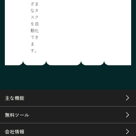
ざま
なタ
スク
を自
動化
でき
ま
す。
主な機能
無料ツール
会社情報