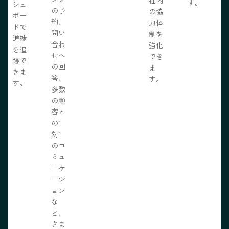
社内
す。
シュ
の予
の協
ボー
約、
力体
ドで
問い
制を
進捗
合わ
強化
を追
せへ
でき
跡で
の回
ま
きま
答、
す。
す。
多数
の顧
客と
の1
対1
のコ
ミュ
ニケ
ーシ
ョン
な
ど、
さま