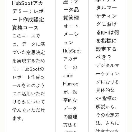
座：デ
HubSpotアカ
タルマー
ータ品
デミー：レポ
ケティン
質管理
ート作成認定
グにおけ
オート
資格コース
るKPIは何
メーシ
このコースで
を指標に
ョン
は、データに基
設定する
HubSpot
づいた意思決定
べき？
アカデ
を実現するため
デジタルマ
ミーの
に、HubSpotの
ーケティン
Jorie
レポート作成ツ
グにおける
Munroe
ールをどのよう
具体的な
が、効
にご活用いただ
KPI指標の
率的な
けるかについて
解説から、
データ
学んでいただけ
その設定方
の整理
ます。
法、さらに
方法を
注意すべき