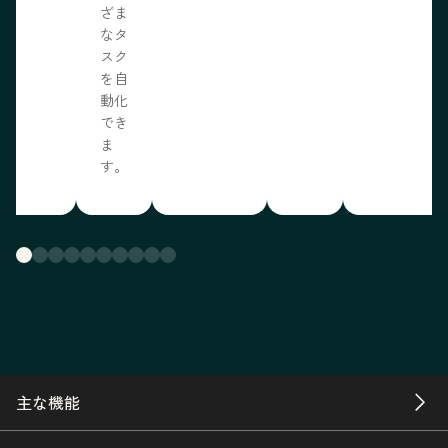
ざま
なタ
スク
を自
動化
でき
ま
す。
主な機能