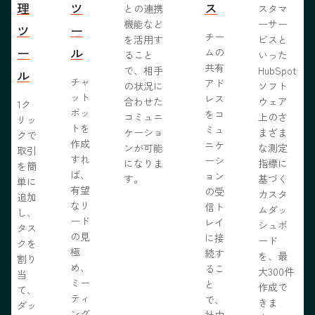
理
ツ
ス
との連携
スタマ
機能など
ーサー
ツ
ー
チー
を活用す
ビスと
ー
ル
ムの
ること
いった
共有
で、相手
HubSpot
ル
チャ
アド
の状況に
ソフト
ット
レス
合わせた
ウェア
1ク
ボッ
をコ
コミュニ
上のさ
リッ
トを
ミュ
ケーショ
まざま
クで
作成
ニケ
ンが可能
な測定
取引
すれ
ーシ
になりま
指標に
を簡
ば、
ョン
す。
基づく
単に
有望
の受
カスタ
追加
なリ
信ト
ムダッ
し、
ード
レイ
シュボ
タス
の見
に接
ード
クを
極
続す
を、最
割り
め、
るこ
大300件
当
ミー
と
作成で
て、
ティ
で、
きま
ダッ
ング