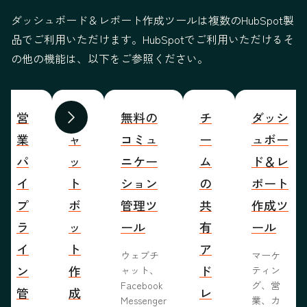
ダッシュボード＆レポート作成ツールは複数のHubSpot製
品でご利用いただけます。HubSpotでご利用いただけるそ
の他の機能は、以下をご参照ください。
営
チ
無料の
チ
ダッシ
前へ
次へ
業
ャ
コミュ
ー
ュボー
パ
ッ
ニケー
ム
ド＆レ
イ
ト
ション
の
ポート
プ
ボ
管理ツ
共
作成ツ
ラ
ッ
ール
有
ール
イ
ト
ア
ウェブチ
マーケ
ン
作
ド
ャット、
ティン
Facebook
グ、営
管
成
レ
Messenger
業、カ