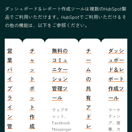
ダッシュボード＆レポート作成ツールは複数のHubSpot製
品でご利用いただけます。HubSpotでご利用いただけるそ
の他の機能は、以下をご参照ください。
営
チ
無料の
チ
ダッシ
業
ャ
コミュ
ー
ュボー
パ
ッ
ニケー
ム
ド＆レ
イ
ト
ション
の
ポート
プ
ボ
管理ツ
共
作成ツ
ラ
ッ
ール
有
ール
イ
ト
ア
ウェブチ
マーケ
ン
作
ド
ャット、
ティン
Facebook
グ、営
管
成
レ
Messenger
業、カ