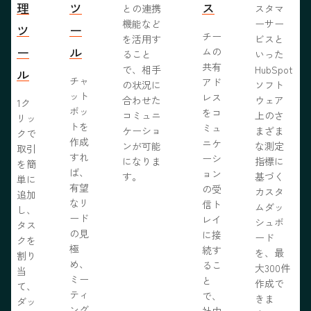
理
ツ
ス
との連携
スタマ
機能など
ーサー
ツ
ー
チー
を活用す
ビスと
ー
ル
ムの
ること
いった
共有
で、相手
HubSpot
ル
チャ
アド
の状況に
ソフト
ット
レス
合わせた
ウェア
1ク
ボッ
をコ
コミュニ
上のさ
リッ
トを
ミュ
ケーショ
まざま
クで
作成
ニケ
ンが可能
な測定
取引
すれ
ーシ
になりま
指標に
を簡
ば、
ョン
す。
基づく
単に
有望
の受
カスタ
追加
なリ
信ト
ムダッ
し、
ード
レイ
シュボ
タス
の見
に接
ード
クを
極
続す
を、最
割り
め、
るこ
大300件
当
ミー
と
作成で
て、
ティ
で、
きま
ダッ
ング