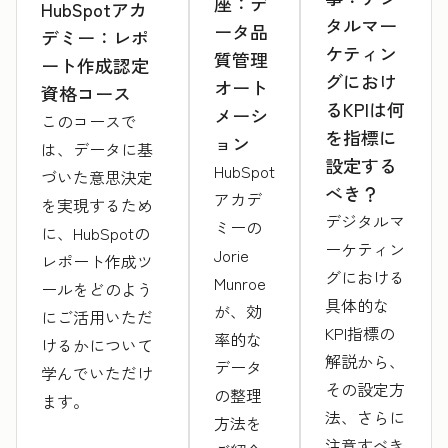
座：デ
HubSpotアカ
タルマー
ータ品
デミー：レポ
ケティン
質管理
ート作成認定
グにおけ
オート
資格コース
るKPIは何
メーシ
このコースで
を指標に
ョン
は、データに基
設定する
HubSpot
づいた意思決定
べき？
アカデ
を実現するため
デジタルマ
ミーの
に、HubSpotの
ーケティン
Jorie
レポート作成ツ
グにおける
Munroe
ールをどのよう
具体的な
が、効
にご活用いただ
KPI指標の
率的な
けるかについて
解説から、
データ
学んでいただけ
その設定方
の整理
ます。
法、さらに
方法を
注意すべき