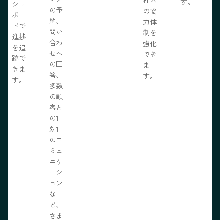
社内
す。
シュ
の予
の協
ボー
約、
力体
ドで
問い
制を
進捗
合わ
強化
を追
せへ
でき
跡で
の回
ま
きま
答、
す。
す。
多数
の顧
客と
の1
対1
のコ
ミュ
ニケ
ーシ
ョン
な
ど、
さま