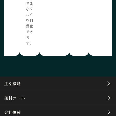
ざま
なタ
スク
を自
動化
でき
ま
す。
主な機能
無料ツール
会社情報