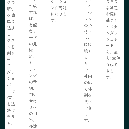
ケーショ
まざま
クで
作成
ニケ
ンが可能
な測定
取引
すれ
ーシ
になりま
指標に
を簡
ば、
ョン
す。
基づく
単に
有望
の受
カスタ
追加
なリ
信ト
ムダッ
し、
ード
レイ
シュボ
タス
の見
に接
ード
クを
極
続す
を、最
割り
め、
るこ
大300件
当
ミー
と
作成で
て、
ティ
で、
きま
ダッ
ング
社内
す。
シュ
の予
の協
ボー
約、
力体
ドで
問い
制を
進捗
合わ
強化
を追
せへ
でき
跡で
の回
ま
きま
答、
す。
す。
多数