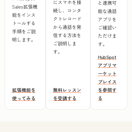
にスマホを接
と連携可
Sales拡張機
続し、コンタ
能な通話
能をインス
クトレコード
アプリを
トールする
から通話を発
ご確認い
手順をご説
信する方法を
ただけま
明します。
ご説明しま
す。
す。
HubSpot
アプリマ
ーケット
プレイス
拡張機能を
無料レッスン
を参照す
使ってみる
を受講する
る