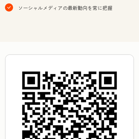
ソーシャルメディアの最新動向を常に把握
ク