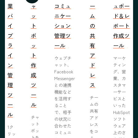
業
ャ
コミュ
ー
ュボー
パ
ッ
ニケー
ム
ド＆レ
イ
ト
ション
の
ポート
プ
ボ
管理ツ
共
作成ツ
ラ
ッ
ール
有
ール
イ
ト
ア
ウェブチ
マーケ
ン
作
ド
ャット、
ティン
Facebook
グ、営
管
成
レ
Messenger
業、カ
理
ツ
ス
との連携
スタマ
機能など
ーサー
ツ
ー
チー
を活用す
ビスと
ー
ル
ムの
ること
いった
共有
で、相手
HubSpot
ル
チャ
アド
の状況に
ソフト
ット
レス
合わせた
ウェア
1ク
ボッ
をコ
コミュニ
上のさ
リッ
トを
ミュ