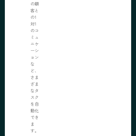
の顧
客と
の1
対1
のコ
ミュ
ニケ
ーシ
ョン
な
ど、
さま
ざま
なタ
スク
を自
動化
でき
ま
す。