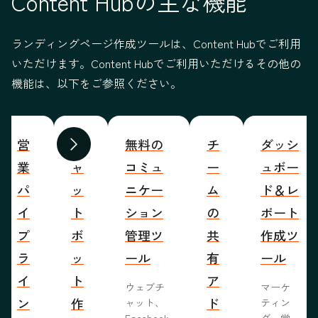
Content Hubの主な機能
ランディングページ作成ツールは、Content Hubでご利用
いただけます。Content Hubでご利用いただけるその他の
機能は、以下をご参照ください。
営
チ
無料の
チ
ダッシ
前へ
次へ
業
ャ
コミュ
ー
ュボー
パ
ッ
ニケー
ム
ド＆レ
イ
ト
ション
の
ポート
プ
ボ
管理ツ
共
作成ツ
ラ
ッ
ール
有
ール
イ
ト
ア
ウェブチ
マーケ
ン
作
ド
ャット、
ティン
Facebook
グ、営