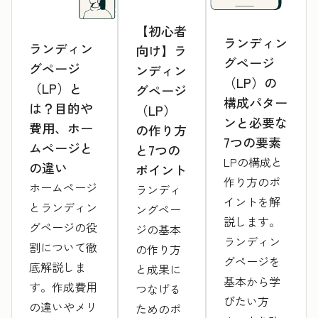
【初心者
ランディン
ランディン
向け】ラ
グページ
グページ
ンディン
（LP）の
（LP）と
グページ
構成パター
は？目的や
（LP）
ンと必要な
費用、ホー
の作り方
7つの要素
ムページと
と7つの
LPの構成と
の違い
ポイント
作り方のポ
ホームページ
ランディ
イントを解
とランディン
ングペー
説します。
グページの役
ジの基本
ランディン
割について徹
の作り方
グページを
底解説しま
と成果に
基本から学
す。作成費用
つなげる
びたい方
の違いやメリ
ためのポ