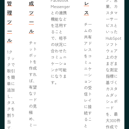
管
成
レ
Messenger
業、カ
理
ツ
ス
との連携
スタマ
機能など
ーサー
ツ
ー
チー
を活用す
ビスと
ー
ル
ムの
ること
いった
共有
で、相手
HubSpot
ル
チャ
アド
の状況に
ソフト
ット
レス
合わせた
ウェア
1ク
ボッ
をコ
コミュニ
上のさ
リッ
トを
ミュ
ケーショ
まざま
クで
作成
ニケ
ンが可能
な測定
取引
すれ
ーシ
になりま
指標に
を簡
ば、
ョン
す。
基づく
単に
有望
の受
カスタ
追加
なリ
信ト
ムダッ
し、
ード
レイ
シュボ
タス
の見
に接
ード
クを
極
続す
を、最
割り
め、
るこ
大300件
当
ミー
と
作成で
て、