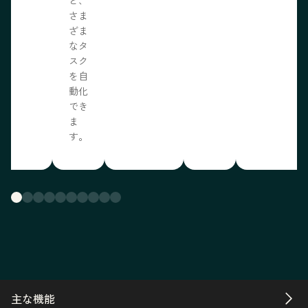
さま
ざま
なタ
スク
を自
動化
でき
ま
す。
主な機能