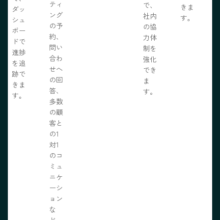
ティ
で、
きま
ダッ
ング
社内
す。
シュ
の予
の協
ボー
約、
力体
ドで
問い
制を
進捗
合わ
強化
を追
せへ
でき
跡で
の回
ま
きま
答、
す。
す。
多数
の顧
客と
の1
対1
のコ
ミュ
ニケ
ーシ
ョン
な
ど、