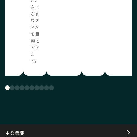
さま
ざま
なタ
スク
を自
動化
でき
ま
す。
主な機能