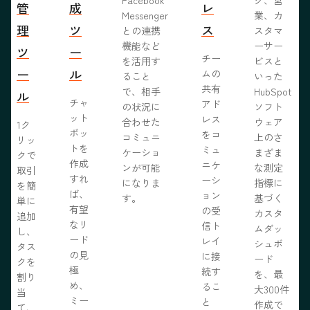
管
成
レ
Messenger
業、カ
理
ツ
ス
との連携
スタマ
機能など
ーサー
ツ
ー
チー
を活用す
ビスと
ー
ル
ムの
ること
いった
共有
で、相手
HubSpot
ル
チャ
アド
の状況に
ソフト
ット
レス
合わせた
ウェア
1ク
ボッ
をコ
コミュニ
上のさ
リッ
トを
ミュ
ケーショ
まざま
クで
作成
ニケ
ンが可能
な測定
取引
すれ
ーシ
になりま
指標に
を簡
ば、
ョン
す。
基づく
単に
有望
の受
カスタ
追加
なリ
信ト
ムダッ
し、
ード
レイ
シュボ
タス
の見
に接
ード
クを
極
続す
を、最
割り
め、
るこ
大300件
当
ミー
と
作成で
て、