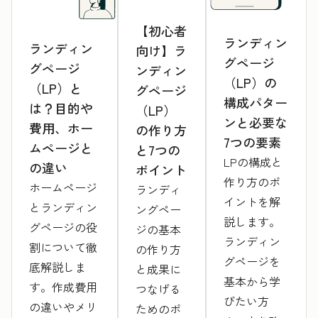
【初心者
ランディン
ランディン
向け】ラ
グページ
グページ
ンディン
（LP）の
（LP）と
グページ
構成パター
は？目的や
（LP）
ンと必要な
費用、ホー
の作り方
7つの要素
ムページと
と7つの
LPの構成と
の違い
ポイント
作り方のポ
ホームページ
ランディ
イントを解
とランディン
ングペー
説します。
グページの役
ジの基本
ランディン
割について徹
の作り方
グページを
底解説しま
と成果に
基本から学
す。作成費用
つなげる
びたい方
の違いやメリ
ためのポ