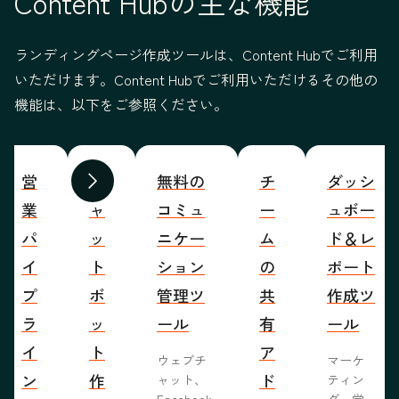
Content Hubの主な機能
ランディングページ作成ツールは、Content Hubでご利用
いただけます。Content Hubでご利用いただけるその他の
機能は、以下をご参照ください。
営
チ
無料の
チ
ダッシ
前へ
次へ
業
ャ
コミュ
ー
ュボー
パ
ッ
ニケー
ム
ド＆レ
イ
ト
ション
の
ポート
プ
ボ
管理ツ
共
作成ツ
ラ
ッ
ール
有
ール
イ
ト
ア
ウェブチ
マーケ
ン
作
ド
ャット、
ティン
Facebook
グ、営