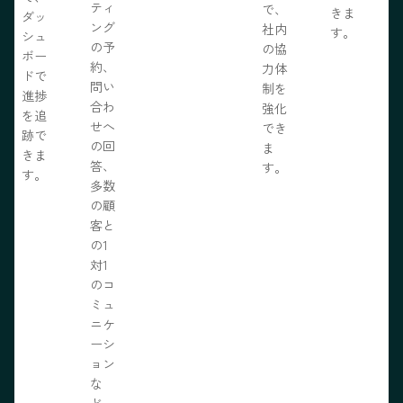
ティ
で、
きま
ダッ
ング
社内
す。
シュ
の予
の協
ボー
約、
力体
ドで
問い
制を
進捗
合わ
強化
を追
せへ
でき
跡で
の回
ま
きま
答、
す。
す。
多数
の顧
客と
の1
対1
のコ
ミュ
ニケ
ーシ
ョン
な
ど、