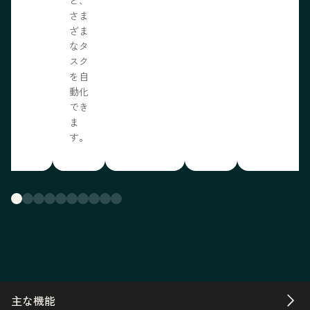
さま
ざま
なタ
スク
を自
動化
でき
ま
す。
主な機能