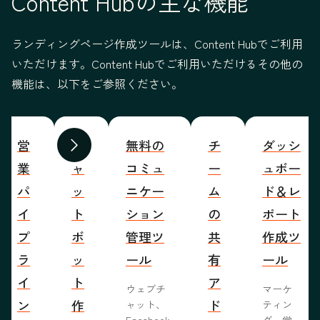
Content Hubの主な機能
ランディングページ作成ツールは、Content Hubでご利用
いただけます。Content Hubでご利用いただけるその他の
機能は、以下をご参照ください。
営
チ
無料の
チ
ダッシ
前へ
次へ
業
ャ
コミュ
ー
ュボー
パ
ッ
ニケー
ム
ド＆レ
イ
ト
ション
の
ポート
プ
ボ
管理ツ
共
作成ツ
ラ
ッ
ール
有
ール
イ
ト
ア
ウェブチ
マーケ
ン
作
ド
ャット、
ティン
Facebook
グ、営