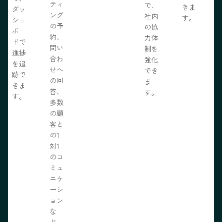
ティ
で、
きま
ダッ
ング
社内
す。
シュ
の予
の協
ボー
約、
力体
ドで
問い
制を
進捗
合わ
強化
を追
せへ
でき
跡で
の回
ま
きま
答、
す。
す。
多数
の顧
客と
の1
対1
のコ
ミュ
ニケ
ーシ
ョン
な
ど、