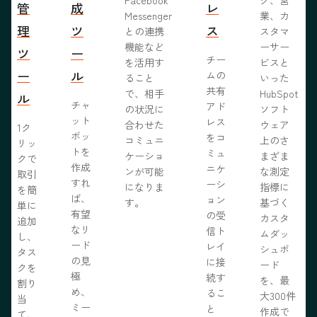
管
成
レ
Messenger
業、カ
理
ツ
ス
との連携
スタマ
機能など
ーサー
ツ
ー
チー
を活用す
ビスと
ー
ル
ムの
ること
いった
共有
で、相手
HubSpot
ル
チャ
アド
の状況に
ソフト
ット
レス
合わせた
ウェア
1ク
ボッ
をコ
コミュニ
上のさ
リッ
トを
ミュ
ケーショ
まざま
クで
作成
ニケ
ンが可能
な測定
取引
すれ
ーシ
になりま
指標に
を簡
ば、
ョン
す。
基づく
単に
有望
の受
カスタ
追加
なリ
信ト
ムダッ
し、
ード
レイ
シュボ
タス
の見
に接
ード
クを
極
続す
を、最
割り
め、
るこ
大300件
当
ミー
と
作成で
て、