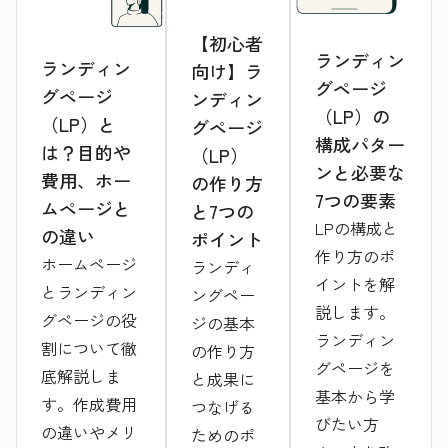
【初心者
ランディン
ランディン
向け】ラ
グページ
グページ
ンディン
（LP）の
（LP）と
グページ
構成パター
は？目的や
（LP）
ンと必要な
費用、ホー
の作り方
7つの要素
ムページと
と7つの
LPの構成と
の違い
ポイント
作り方のポ
ホームページ
ランディ
イントを解
とランディン
ングペー
説します。
グページの役
ジの基本
ランディン
割について徹
の作り方
グページを
底解説しま
と成果に
基本から学
す。作成費用
つなげる
びたい方
の違いやメリ
ためのポ