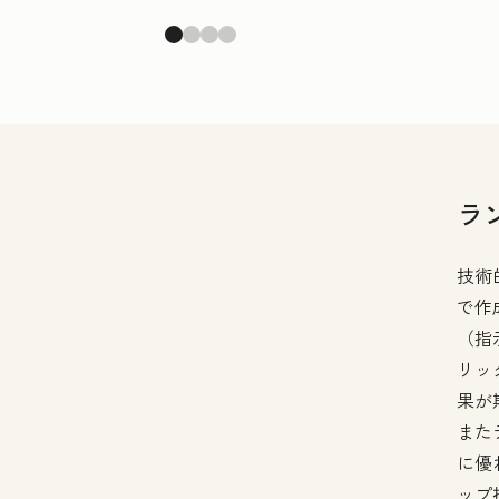
ラ
技術
で作
（指
リッ
果が
また
に優
ップ