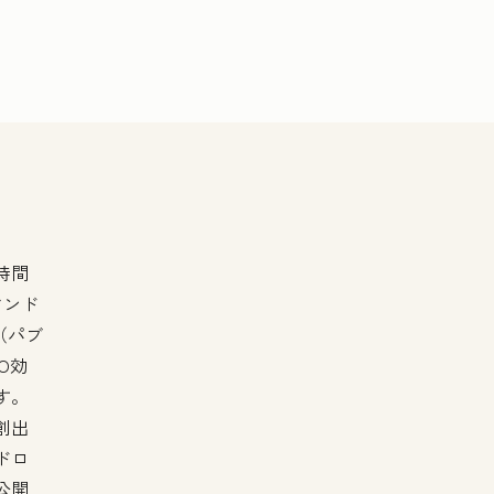
時間
マンド
（パブ
O効
す。
創出
ドロ
公開