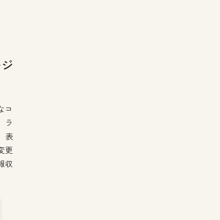
ージ
なコ
、ラ
、表
変更
報収