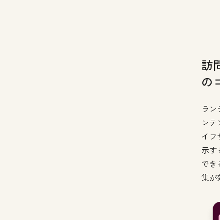
訪
の
ラン
ンテ
イフ
示す
でき
集が