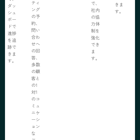
ティ
で、
きま
ダッ
ング
社内
す。
シュ
の予
の協
ボー
約、
力体
ドで
問い
制を
進捗
合わ
強化
を追
せへ
でき
跡で
の回
ま
きま
答、
す。
す。
多数
の顧
客と
の1
対1
のコ
ミュ
ニケ
ーシ
ョン
な
ど、