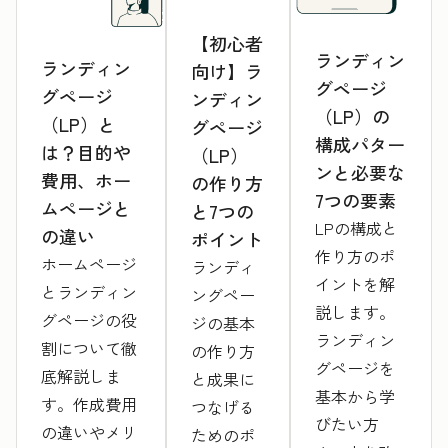
【初心者
ランディン
ランディン
向け】ラ
グページ
グページ
ンディン
（LP）の
（LP）と
グページ
構成パター
は？目的や
（LP）
ンと必要な
費用、ホー
の作り方
7つの要素
ムページと
と7つの
LPの構成と
の違い
ポイント
作り方のポ
ホームページ
ランディ
イントを解
とランディン
ングペー
説します。
グページの役
ジの基本
ランディン
割について徹
の作り方
グページを
底解説しま
と成果に
基本から学
す。作成費用
つなげる
びたい方
の違いやメリ
ためのポ