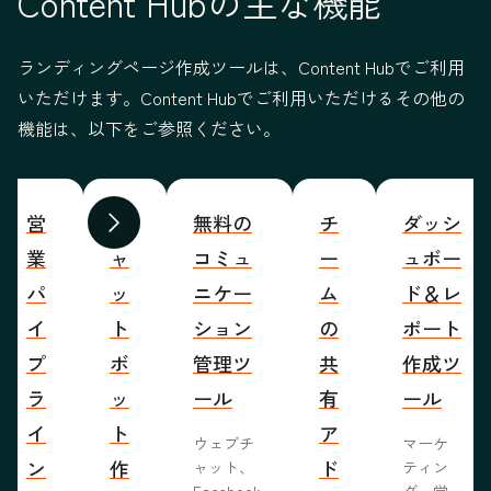
Content Hubの主な機能
ランディングページ作成ツールは、Content Hubでご利用
いただけます。Content Hubでご利用いただけるその他の
機能は、以下をご参照ください。
営
チ
無料の
チ
ダッシ
前へ
次へ
業
ャ
コミュ
ー
ュボー
パ
ッ
ニケー
ム
ド＆レ
イ
ト
ション
の
ポート
プ
ボ
管理ツ
共
作成ツ
ラ
ッ
ール
有
ール
イ
ト
ア
ウェブチ
マーケ
ン
作
ド
ャット、
ティン
Facebook
グ、営