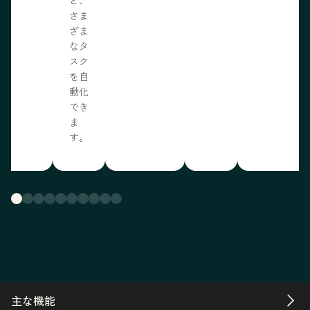
さま
ざま
なタ
スク
を自
動化
でき
ま
す。
主な機能