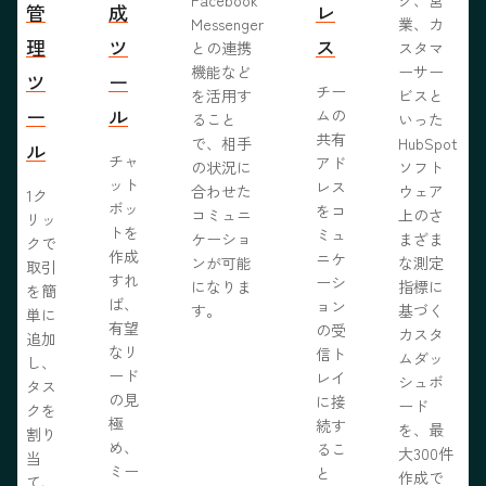
管
成
レ
Messenger
業、カ
理
ツ
ス
との連携
スタマ
機能など
ーサー
ツ
ー
チー
を活用す
ビスと
ー
ル
ムの
ること
いった
共有
で、相手
HubSpot
ル
チャ
アド
の状況に
ソフト
ット
レス
合わせた
ウェア
1ク
ボッ
をコ
コミュニ
上のさ
リッ
トを
ミュ
ケーショ
まざま
クで
作成
ニケ
ンが可能
な測定
取引
すれ
ーシ
になりま
指標に
を簡
ば、
ョン
す。
基づく
単に
有望
の受
カスタ
追加
なリ
信ト
ムダッ
し、
ード
レイ
シュボ
タス
の見
に接
ード
クを
極
続す
を、最
割り
め、
るこ
大300件
当
ミー
と
作成で
て、