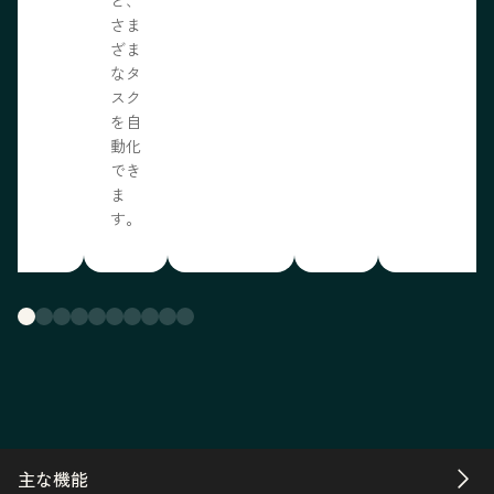
さま
ざま
なタ
スク
を自
動化
でき
ま
す。
主な機能