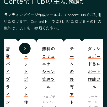
Content Hubの主な機能
ランディングページ作成ツールは、Content Hubでご利用
いただけます。Content Hubでご利用いただけるその他の
機能は、以下をご参照ください。
営
チ
無料の
チ
ダッシ
前へ
次へ
業
ャ
コミュ
ー
ュボー
パ
ッ
ニケー
ム
ド＆レ
イ
ト
ション
の
ポート
プ
ボ
管理ツ
共
作成ツ
ラ
ッ
ール
有
ール
イ
ト
ア
ウェブチ
マーケ
ン
作
ド
ャット、
ティン
Facebook
グ、営