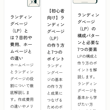
【初心者
ランディン
ランディン
向け】ラ
グページ
グページ
ンディン
（LP）の
（LP）と
グページ
構成パター
は？目的や
（LP）
ンと必要な
費用、ホー
の作り方
7つの要素
ムページと
と7つの
LPの構成と
の違い
ポイント
作り方のポ
ホームページ
ランディ
イントを解
とランディン
ングペー
説します。
グページの役
ジの基本
ランディン
割について徹
の作り方
グページを
底解説しま
と成果に
基本から学
す。作成費用
つなげる
びたい方
の違いやメリ
ためのポ