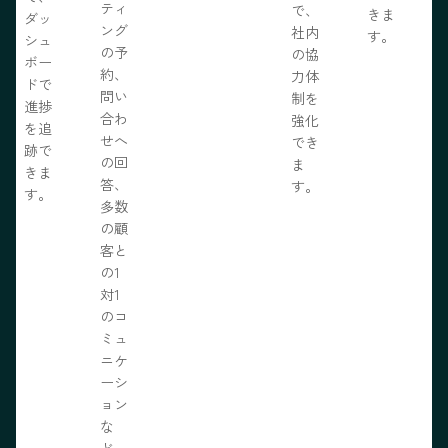
ティ
で、
きま
ダッ
ング
社内
す。
シュ
の予
の協
ボー
約、
力体
ドで
問い
制を
進捗
合わ
強化
を追
せへ
でき
跡で
の回
ま
きま
答、
す。
す。
多数
の顧
客と
の1
対1
のコ
ミュ
ニケ
ーシ
ョン
な
ど、