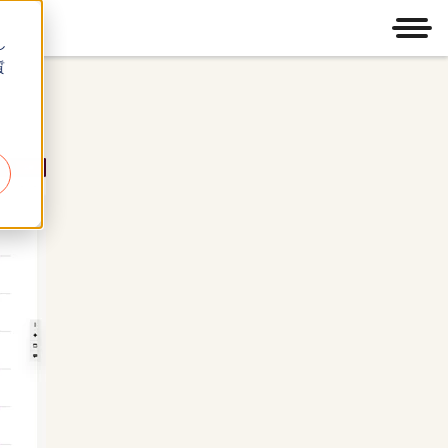
メニ
し
質