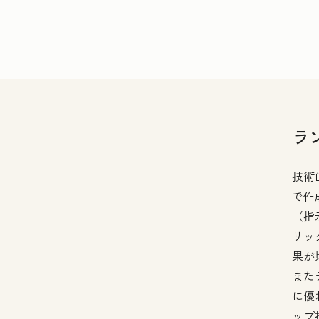
ラ
技術
で作
（指
リッ
果が
また
に優
ップ