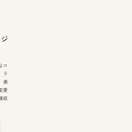
ージ
なコ
、ラ
、表
変更
報収