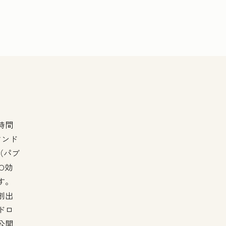
時間
マンド
（パブ
O効
す。
創出
ドロ
公開