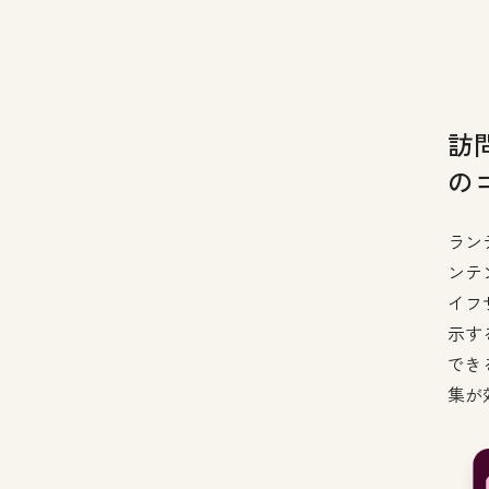
訪
の
ラン
ンテ
イフ
示す
でき
集が