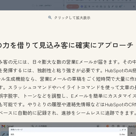
クリックして拡大表示
Iの力を借りて見込み客に確実にアプローチ
み客の元には、日々膨大な数の営業Eメールが届きます。その
を発揮するには、独創性と粘り強さが必要です。HubSpotのAI
ール生成機能なら、営業Eメールの草稿をごく短時間で大量に作
す。スラッシュコマンドやハイライトコマンドを使って文章の
誤字脱字、トーンなどを調整し、Eメールを簡単にカスタマイ
も可能です。やりとりの履歴や連絡先情報などはHubSpotのCR
ベースに自動的に記録され、進捗をシームレスに追跡できます