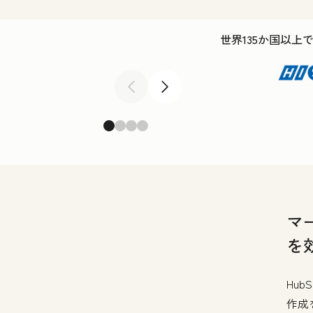
世界135か国以上
前へ
次へ
マ
を
Hu
作成