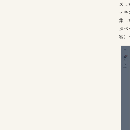
ズし
テキ
集し
タベ
客）