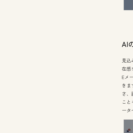
A
見込
在感
Eメ
きま
さ、
こと
ータ