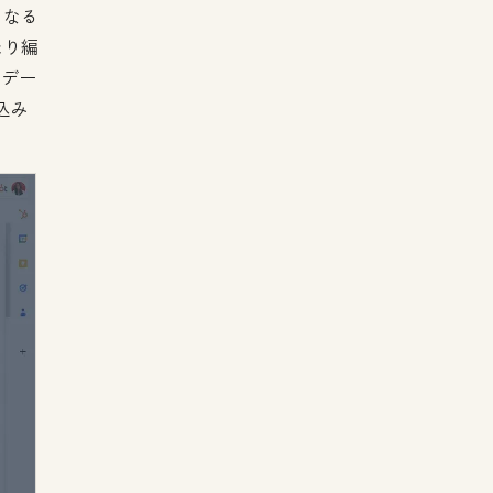
となる
たり編
Mデー
込み