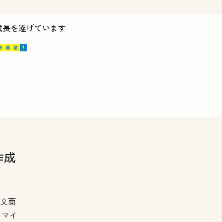
ス成長を遂げています
作成
と文面
タマイ