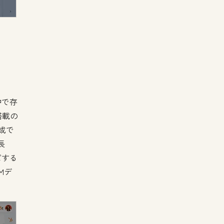
中で存
搭載の
成で
長
ズする
Mデ
。