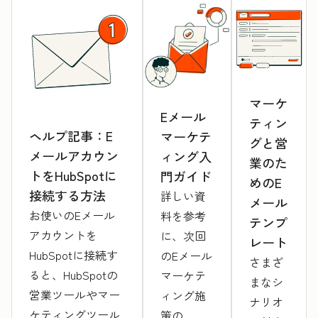
マーケ
Eメール
ティン
ヘルプ記事：E
マーケテ
グと営
メールアカウン
ィング入
業のた
トをHubSpotに
門ガイド
めのE
接続する方法
詳しい資
メール
お使いのEメール
料を参考
テンプ
アカウントを
に、次回
レート
HubSpotに接続す
のEメール
さまざ
ると、HubSpotの
マーケテ
まなシ
営業ツールやマー
ィング施
ナリオ
ケティングツール
策の