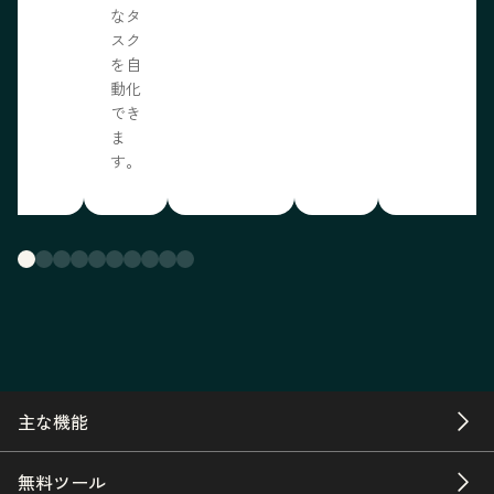
なタ
スク
を自
動化
でき
ま
す。
主な機能
無料ツール