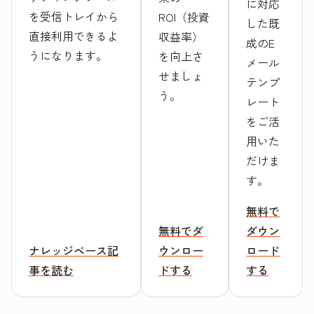
に対応
を受信トレイから
ROI（投資
した既
直接利用できるよ
収益率）
成のE
うになります。
を向上さ
メール
せましょ
テンプ
う。
レート
をご活
用いた
だけま
す。
無料で
無料でダ
ダウン
ナレッジベース記
ウンロー
ロード
事を読む
ドする
する