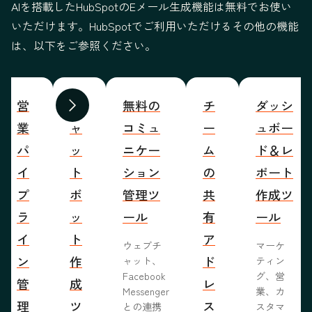
AIを搭載したHubSpotのEメール生成機能は無料でお使い
いただけます。HubSpotでご利用いただけるその他の機能
は、以下をご参照ください。
営
チ
無料の
チ
ダッシ
前へ
次へ
業
ャ
コミュ
ー
ュボー
パ
ッ
ニケー
ム
ド＆レ
イ
ト
ション
の
ポート
プ
ボ
管理ツ
共
作成ツ
ラ
ッ
ール
有
ール
イ
ト
ア
ウェブチ
マーケ
ン
作
ド
ャット、
ティン
Facebook
グ、営
管
成
レ
Messenger
業、カ
理
ツ
ス
との連携
スタマ