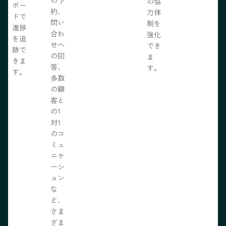
の協
ボー
約、
力体
ドで
問い
制を
進捗
合わ
強化
を追
せへ
でき
跡で
の回
ま
きま
答、
す。
す。
多数
の顧
客と
の1
対1
のコ
ミュ
ニケ
ーシ
ョン
な
ど、
さま
ざま