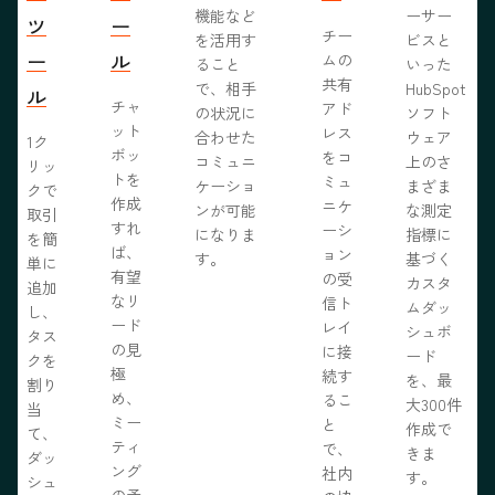
機能など
ーサー
ツ
ー
チー
を活用す
ビスと
ー
ル
ムの
ること
いった
共有
で、相手
HubSpot
ル
チャ
アド
の状況に
ソフト
ット
レス
合わせた
ウェア
1ク
ボッ
をコ
コミュニ
上のさ
リッ
トを
ミュ
ケーショ
まざま
クで
作成
ニケ
ンが可能
な測定
取引
すれ
ーシ
になりま
指標に
を簡
ば、
ョン
す。
基づく
単に
有望
の受
カスタ
追加
なリ
信ト
ムダッ
し、
ード
レイ
シュボ
タス
の見
に接
ード
クを
極
続す
を、最
割り
め、
るこ
大300件
当
ミー
と
作成で
て、
ティ
で、
きま
ダッ
ング
社内
す。
シュ
の予