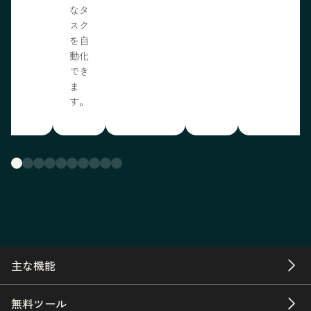
なタ
スク
を自
動化
でき
ま
す。
主な機能
無料ツール