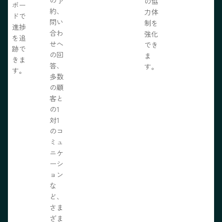
の協
ボー
約、
力体
ドで
問い
制を
進捗
合わ
強化
を追
せへ
でき
跡で
の回
ま
きま
答、
す。
す。
多数
の顧
客と
の1
対1
のコ
ミュ
ニケ
ーシ
ョン
な
ど、
さま
ざま