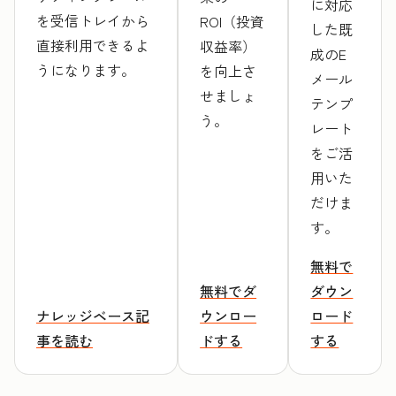
に対応
を受信トレイから
ROI（投資
した既
直接利用できるよ
収益率）
成のE
うになります。
を向上さ
メール
せましょ
テンプ
う。
レート
をご活
用いた
だけま
す。
無料で
無料でダ
ダウン
ナレッジベース記
ウンロー
ロード
事を読む
ドする
する