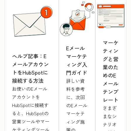
マーケ
Eメール
ティン
ヘルプ記事：E
マーケテ
グと営
メールアカウン
ィング入
業のた
トをHubSpotに
門ガイド
めのE
接続する方法
詳しい資
メール
お使いのEメール
料を参考
テンプ
アカウントを
に、次回
レート
HubSpotに接続す
のEメール
さまざ
ると、HubSpotの
マーケテ
まなシ
営業ツールやマー
ィング施
ナリオ
ケティングツール
策の