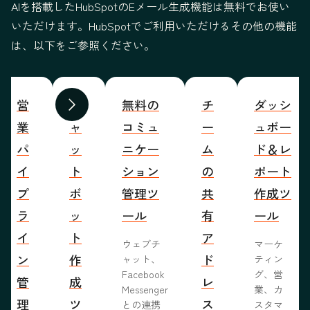
AIを搭載したHubSpotのEメール生成機能は無料でお使い
いただけます。HubSpotでご利用いただけるその他の機能
は、以下をご参照ください。
営
チ
無料の
チ
ダッシ
前へ
次へ
業
ャ
コミュ
ー
ュボー
パ
ッ
ニケー
ム
ド＆レ
イ
ト
ション
の
ポート
プ
ボ
管理ツ
共
作成ツ
ラ
ッ
ール
有
ール
イ
ト
ア
ウェブチ
マーケ
ン
作
ド
ャット、
ティン
Facebook
グ、営
管
成
レ
Messenger
業、カ
理
ツ
ス
との連携
スタマ