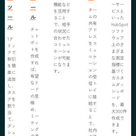
機能など
ーサー
ツ
ー
チー
を活用す
ビスと
ー
ル
ムの
ること
いった
共有
で、相手
HubSpot
ル
チャ
アド
の状況に
ソフト
ット
レス
合わせた
ウェア
1ク
ボッ
をコ
コミュニ
上のさ
リッ
トを
ミュ
ケーショ
まざま
クで
作成
ニケ
ンが可能
な測定
取引
すれ
ーシ
になりま
指標に
を簡
ば、
ョン
す。
基づく
単に
有望
の受
カスタ
追加
なリ
信ト
ムダッ
し、
ード
レイ
シュボ
タス
の見
に接
ード
クを
極
続す
を、最
割り
め、
るこ
大300件
当
ミー
と
作成で
て、
ティ
で、
きま
ダッ
ング
社内
す。
シュ
の予