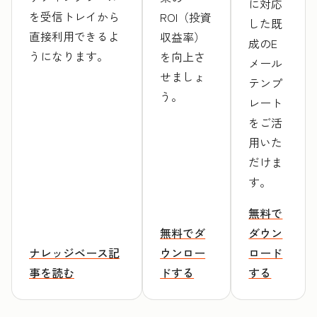
に対応
を受信トレイから
ROI（投資
した既
直接利用できるよ
収益率）
成のE
うになります。
を向上さ
メール
せましょ
テンプ
う。
レート
をご活
用いた
だけま
す。
無料で
無料でダ
ダウン
ナレッジベース記
ウンロー
ロード
事を読む
ドする
する