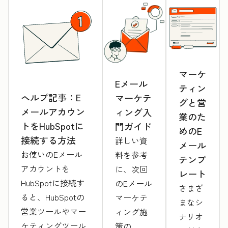
マーケ
Eメール
ティン
ヘルプ記事：E
マーケテ
グと営
メールアカウン
ィング入
業のた
トをHubSpotに
門ガイド
めのE
接続する方法
詳しい資
メール
お使いのEメール
料を参考
テンプ
アカウントを
に、次回
レート
HubSpotに接続す
のEメール
さまざ
ると、HubSpotの
マーケテ
まなシ
営業ツールやマー
ィング施
ナリオ
ケティングツール
策の