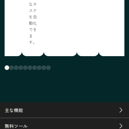
なタ
スク
を自
動化
でき
ま
す。
主な機能
無料ツール