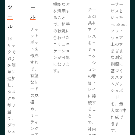
機能など
ーサー
ツ
ー
チー
を活用す
ビスと
ー
ル
ムの
ること
いった
共有
で、相手
HubSpot
ル
チャ
アド
の状況に
ソフト
ット
レス
合わせた
ウェア
1ク
ボッ
をコ
コミュニ
上のさ
リッ
トを
ミュ
ケーショ
まざま
クで
作成
ニケ
ンが可能
な測定
取引
すれ
ーシ
になりま
指標に
を簡
ば、
ョン
す。
基づく
単に
有望
の受
カスタ
追加
なリ
信ト
ムダッ
し、
ード
レイ
シュボ
タス
の見
に接
ード
クを
極
続す
を、最
割り
め、
るこ
大300件
当
ミー
と
作成で
て、
ティ
で、
きま
ダッ
ング
社内
す。
シュ
の予