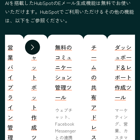
AIを搭載したHubSpotのEメール生成機能は無料でお使い
いただけます。HubSpotでご利用いただけるその他の機能
は、以下をご参照ください。
営
チ
無料の
チ
ダッシ
前へ
次へ
業
ャ
コミュ
ー
ュボー
パ
ッ
ニケー
ム
ド＆レ
イ
ト
ション
の
ポート
プ
ボ
管理ツ
共
作成ツ
ラ
ッ
ール
有
ール
イ
ト
ア
ウェブチ
マーケ
ン
作
ド
ャット、
ティン
Facebook
グ、営
管
成
レ
Messenger
業、カ
理
ツ
ス
との連携
スタマ