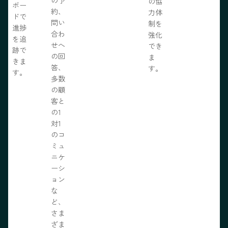
の協
ボー
約、
力体
ドで
問い
制を
進捗
合わ
強化
を追
せへ
でき
跡で
の回
ま
きま
答、
す。
す。
多数
の顧
客と
の1
対1
のコ
ミュ
ニケ
ーシ
ョン
な
ど、
さま
ざま