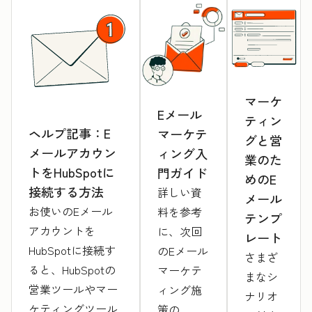
マーケ
Eメール
ティン
ヘルプ記事：E
マーケテ
グと営
メールアカウン
ィング入
業のた
トをHubSpotに
門ガイド
めのE
接続する方法
詳しい資
メール
お使いのEメール
料を参考
テンプ
アカウントを
に、次回
レート
HubSpotに接続す
のEメール
さまざ
ると、HubSpotの
マーケテ
まなシ
営業ツールやマー
ィング施
ナリオ
ケティングツール
策の