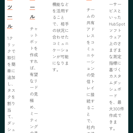
機能など
ーサー
ツ
ー
チー
を活用す
ビスと
ー
ル
ムの
ること
いった
共有
で、相手
HubSpot
ル
チャ
アド
の状況に
ソフト
ット
レス
合わせた
ウェア
1ク
ボッ
をコ
コミュニ
上のさ
リッ
トを
ミュ
ケーショ
まざま
クで
作成
ニケ
ンが可能
な測定
取引
すれ
ーシ
になりま
指標に
を簡
ば、
ョン
す。
基づく
単に
有望
の受
カスタ
追加
なリ
信ト
ムダッ
し、
ード
レイ
シュボ
タス
の見
に接
ード
クを
極
続す
を、最
割り
め、
るこ
大300件
当
ミー
と
作成で
て、
ティ
で、
きま
ダッ
ング
社内
す。
シュ
の予