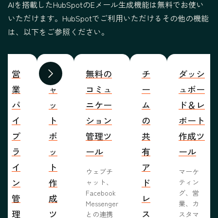
AIを搭載したHubSpotのEメール生成機能は無料でお使い
いただけます。HubSpotでご利用いただけるその他の機能
は、以下をご参照ください。
営
チ
無料の
チ
ダッシ
前へ
次へ
業
ャ
コミュ
ー
ュボー
パ
ッ
ニケー
ム
ド＆レ
イ
ト
ション
の
ポート
プ
ボ
管理ツ
共
作成ツ
ラ
ッ
ール
有
ール
イ
ト
ア
ウェブチ
マーケ
ン
作
ド
ャット、
ティン
Facebook
グ、営
管
成
レ
Messenger
業、カ
理
ツ
ス
との連携
スタマ