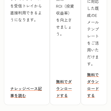
に対応
を受信トレイから
ROI（投資
した既
直接利用できるよ
収益率）
成のE
うになります。
を向上さ
メール
せましょ
テンプ
う。
レート
をご活
用いた
だけま
す。
無料で
無料でダ
ダウン
ナレッジベース記
ウンロー
ロード
事を読む
ドする
する