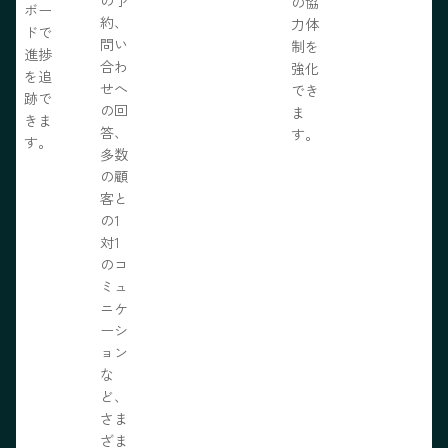
の協
ボー
約、
力体
ドで
問い
制を
進捗
合わ
強化
を追
せへ
でき
跡で
の回
ま
きま
答、
す。
す。
多数
の顧
客と
の1
対1
のコ
ミュ
ニケ
ーシ
ョン
な
ど、
さま
ざま