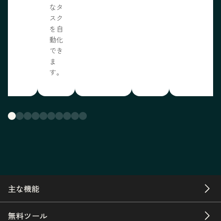
なタ
スク
を自
動化
でき
ま
す。
主な機能
無料ツール