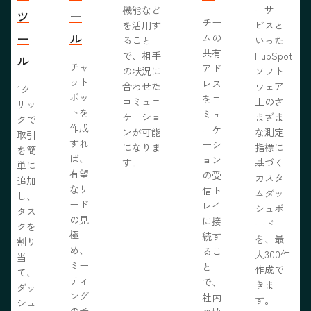
機能など
ーサー
ツ
ー
チー
を活用す
ビスと
ー
ル
ムの
ること
いった
共有
で、相手
HubSpot
ル
チャ
アド
の状況に
ソフト
ット
レス
合わせた
ウェア
1ク
ボッ
をコ
コミュニ
上のさ
リッ
トを
ミュ
ケーショ
まざま
クで
作成
ニケ
ンが可能
な測定
取引
すれ
ーシ
になりま
指標に
を簡
ば、
ョン
す。
基づく
単に
有望
の受
カスタ
追加
なリ
信ト
ムダッ
し、
ード
レイ
シュボ
タス
の見
に接
ード
クを
極
続す
を、最
割り
め、
るこ
大300件
当
ミー
と
作成で
て、
ティ
で、
きま
ダッ
ング
社内
す。
シュ
の予