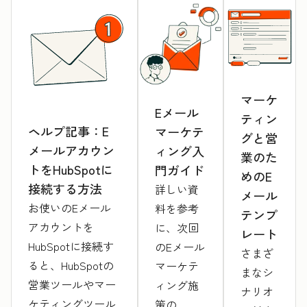
マーケ
Eメール
ティン
ヘルプ記事：E
マーケテ
グと営
メールアカウン
ィング入
業のた
トをHubSpotに
門ガイド
めのE
接続する方法
詳しい資
メール
お使いのEメール
料を参考
テンプ
アカウントを
に、次回
レート
HubSpotに接続す
のEメール
さまざ
ると、HubSpotの
マーケテ
まなシ
営業ツールやマー
ィング施
ナリオ
ケティングツール
策の