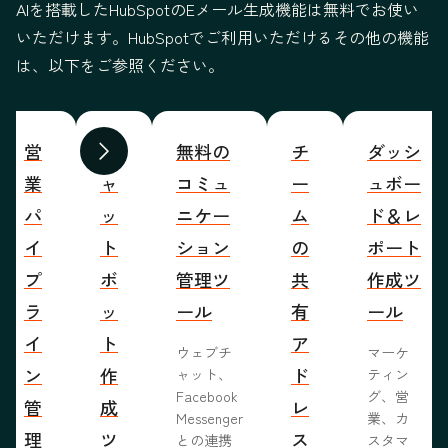
AIを搭載したHubSpotのEメール生成機能は無料でお使い
いただけます。HubSpotでご利用いただけるその他の機能
は、以下をご参照ください。
営
チ
無料の
チ
ダッシ
前へ
次へ
業
ャ
コミュ
ー
ュボー
パ
ッ
ニケー
ム
ド＆レ
イ
ト
ション
の
ポート
プ
ボ
管理ツ
共
作成ツ
ラ
ッ
ール
有
ール
イ
ト
ア
ウェブチ
マーケ
ン
作
ド
ャット、
ティン
Facebook
グ、営
管
成
レ
Messenger
業、カ
理
ツ
ス
との連携
スタマ