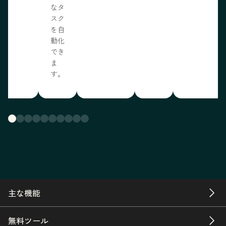
なタ
スク
を自
動化
でき
ま
す。
主な機能
無料ツール