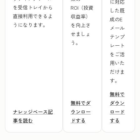
に対応
を受信トレイから
ROI（投資
した既
直接利用できるよ
収益率）
成のE
うになります。
を向上さ
メール
せましょ
テンプ
う。
レート
をご活
用いた
だけま
す。
無料で
無料でダ
ダウン
ナレッジベース記
ウンロー
ロード
事を読む
ドする
する