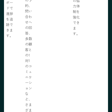
の協
ボー
約、
力体
ドで
問い
制を
進捗
合わ
強化
を追
せへ
でき
跡で
の回
ま
きま
答、
す。
す。
多数
の顧
客と
の1
対1
のコ
ミュ
ニケ
ーシ
ョン
な
ど、
さま
ざま