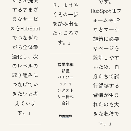
たちが提供
です。
り、ようや
するさまざ
HubSpotはフ
くその一歩
まなサービ
ォームやLP
を踏み出せ
スをHubSpot
などマーケ
たところで
でつなぎな
施策に必要
す。
がら全体最
なページを
適化し、次
設計しやす
営業本部
のレベルの
いため、自
部長
取り組みに
分たちで試
パナソニ
つなげてい
ック イ
行錯誤する
ンダスト
きたいと考
習慣が生ま
リー株式
えていま
会社
れたのも大
す。
きな収穫で
す。