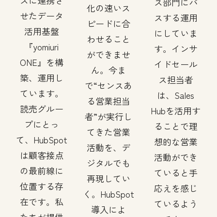
スに連携さ
ス部門にパ
化の速いス
せたデータ
スする運用
ピードに合
活用基盤
にしていま
わせること
『yomiuri
す。インサ
ができませ
ONE』を構
イドセール
ん。今ま
築、運用し
ス担当者
で“センスあ
ています。
は、Sales
る営業担当
読売グルー
Hubを活用す
者”が実行し
プにとっ
ることで理
てきた営業
て、HubSpot
想的な営業
活動を、デ
は顧客接点
活動ができ
ジタルでも
の最前線に
ていると手
再現してい
位置する存
応えを感じ
く。HubSpot
在です。私
ているよう
導入によ