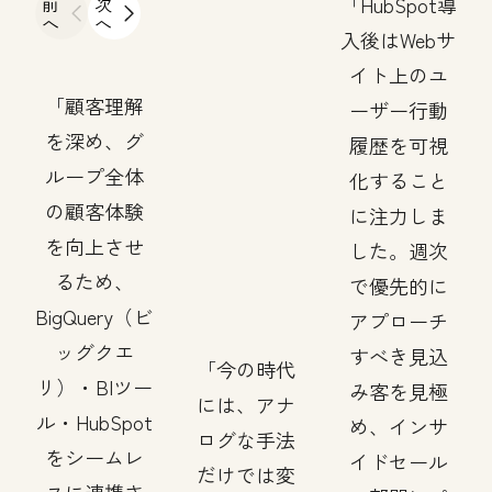
前
次
HubSpot導
へ
へ
入後はWebサ
イト上のユ
顧客理解
ーザー行動
を深め、グ
履歴を可視
ループ全体
化すること
の顧客体験
に注力しま
を向上させ
した。週次
るため、
で優先的に
BigQuery（ビ
アプローチ
ッグクエ
すべき見込
今の時代
リ）・BIツー
み客を見極
には、アナ
ル・HubSpot
め、インサ
ログな手法
をシームレ
イドセール
だけでは変