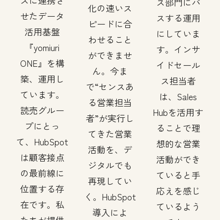
スに連携さ
ス部門にパ
化の速いス
せたデータ
スする運用
ピードに合
活用基盤
にしていま
わせること
『yomiuri
す。インサ
ができませ
ONE』を構
イドセール
ん。今ま
築、運用し
ス担当者
で“センスあ
ています。
は、Sales
る営業担当
読売グルー
Hubを活用す
者”が実行し
プにとっ
ることで理
てきた営業
て、HubSpot
想的な営業
活動を、デ
は顧客接点
活動ができ
ジタルでも
の最前線に
ていると手
再現してい
位置する存
応えを感じ
く。HubSpot
在です。私
ているよう
導入によ