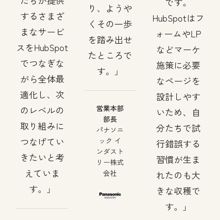
たちが提供
です。
り、ようや
するさまざ
HubSpotはフ
くその一歩
まなサービ
ォームやLP
を踏み出せ
スをHubSpot
などマーケ
たところで
でつなぎな
施策に必要
す。
がら全体最
なページを
適化し、次
設計しやす
営業本部
のレベルの
いため、自
部長
取り組みに
分たちで試
パナソニ
つなげてい
ック イ
行錯誤する
ンダスト
きたいと考
習慣が生ま
リー株式
えていま
会社
れたのも大
す。
きな収穫で
す。