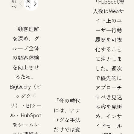
前
次
HubSpot導
へ
へ
入後はWebサ
イト上のユ
顧客理解
ーザー行動
を深め、グ
履歴を可視
ループ全体
化すること
の顧客体験
に注力しま
を向上させ
した。週次
るため、
で優先的に
BigQuery（ビ
アプローチ
ッグクエ
すべき見込
今の時代
リ）・BIツー
み客を見極
には、アナ
ル・HubSpot
め、インサ
ログな手法
をシームレ
イドセール
だけでは変