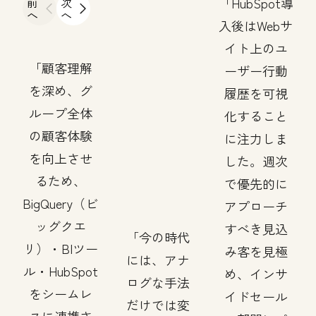
前
次
HubSpot導
へ
へ
入後はWebサ
イト上のユ
顧客理解
ーザー行動
を深め、グ
履歴を可視
ループ全体
化すること
の顧客体験
に注力しま
を向上させ
した。週次
るため、
で優先的に
BigQuery（ビ
アプローチ
ッグクエ
すべき見込
今の時代
リ）・BIツー
み客を見極
には、アナ
ル・HubSpot
め、インサ
ログな手法
をシームレ
イドセール
だけでは変