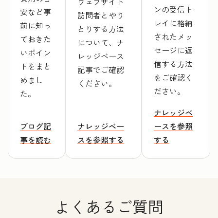
ウェブサイト
ンの受信ト
安など事
訪問者とやり
レイに格納
前に知っ
とりする方法
されたメッ
ておきた
について、ナ
セージに返
いポイン
レッジベース
信する方法
トをまと
記事でご確認
をご確認く
めまし
ください。
ださい。
た。
ナレッジベ
ブログ記
ナレッジベー
ースを参照
事を読む
スを参照する
する
よくあるご質問