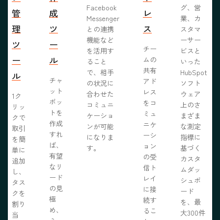
Facebook
グ、営
管
成
レ
Messenger
業、カ
理
ツ
ス
との連携
スタマ
機能など
ーサー
ツ
ー
チー
を活用す
ビスと
ー
ル
ムの
ること
いった
共有
で、相手
HubSpot
ル
チャ
アド
の状況に
ソフト
ット
レス
合わせた
ウェア
1ク
ボッ
をコ
コミュニ
上のさ
リッ
トを
ミュ
ケーショ
まざま
クで
作成
ニケ
ンが可能
な測定
取引
すれ
ーシ
になりま
指標に
を簡
ば、
ョン
す。
基づく
単に
有望
の受
カスタ
追加
なリ
信ト
ムダッ
し、
ード
レイ
シュボ
タス
の見
に接
ード
クを
極
続す
を、最
割り
め、
るこ
大300件
当