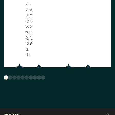
ど、
さま
ざま
なタ
スク
を自
動化
でき
ま
す。