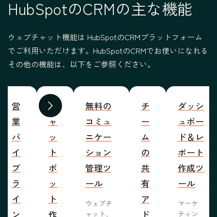
HubSpotのCRMの主な機能
ウェブチャット機能は HubSpotのCRMプラットフォーム
でご利用いただけます。HubSpotのCRMでお使いになれる
その他の機能は、以下をご参照ください。
営
チ
無料の
チ
ダッシ
前へ
次へ
業
ャ
コミュ
ー
ュボー
パ
ッ
ニケー
ム
ド＆レ
イ
ト
ション
の
ポート
プ
ボ
管理ツ
共
作成ツ
ラ
ッ
ール
有
ール
イ
ト
ア
ウェブチ
マーケ
ン
作
ド
ャット、
ティン