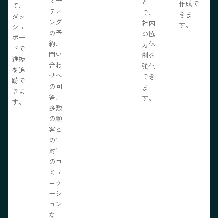
ミー
と
作成で
て、
ティ
で、
きま
ダッ
ング
社内
す。
シュ
の予
の協
ボー
約、
力体
ドで
問い
制を
進捗
合わ
強化
を追
せへ
でき
跡で
の回
ま
きま
答、
す。
す。
多数
の顧
客と
の1
対1
のコ
ミュ
ニケ
ーシ
ョン
な