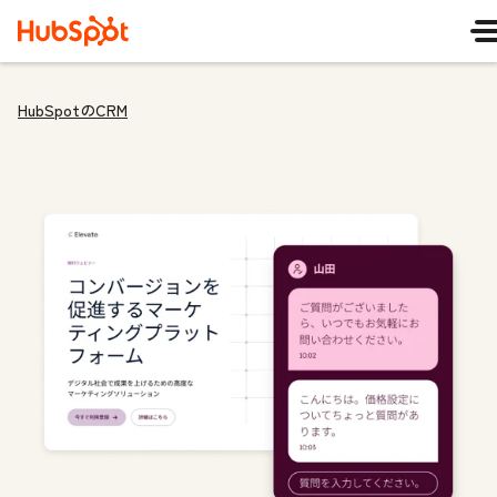
HubSpotのCRM