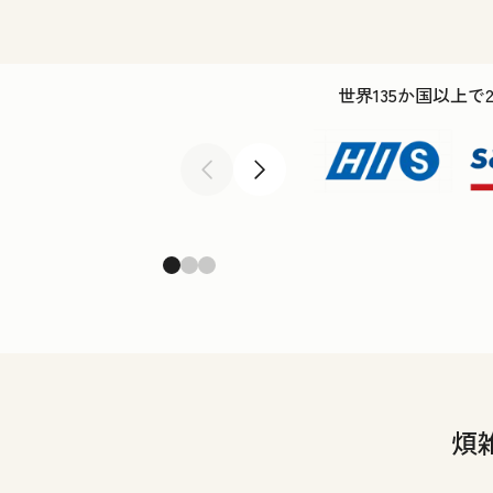
世界135か国以上で
前へ
次へ
煩