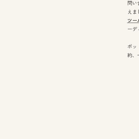
問い
えま
ツー
ーデ
ボッ
約、