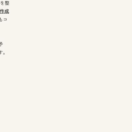
制を整
作成
もコ
予
す。