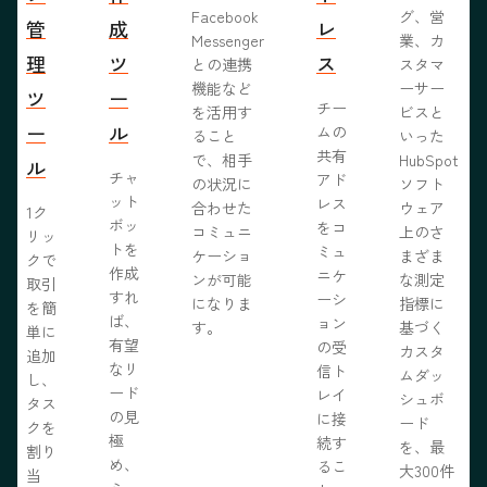
Facebook
グ、営
管
成
レ
Messenger
業、カ
理
ツ
ス
との連携
スタマ
機能など
ーサー
ツ
ー
チー
を活用す
ビスと
ー
ル
ムの
ること
いった
共有
で、相手
HubSpot
ル
チャ
アド
の状況に
ソフト
ット
レス
合わせた
ウェア
1ク
ボッ
をコ
コミュニ
上のさ
リッ
トを
ミュ
ケーショ
まざま
クで
作成
ニケ
ンが可能
な測定
取引
すれ
ーシ
になりま
指標に
を簡
ば、
ョン
す。
基づく
単に
有望
の受
カスタ
追加
なリ
信ト
ムダッ
し、
ード
レイ
シュボ
タス
の見
に接
ード
クを
極
続す
を、最
割り
め、
るこ
大300件
当