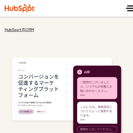
HubSpotのCRM