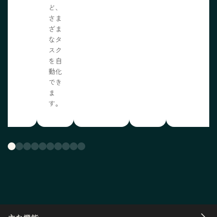
ど、
さま
ざま
なタ
スク
を自
動化
でき
ま
す。