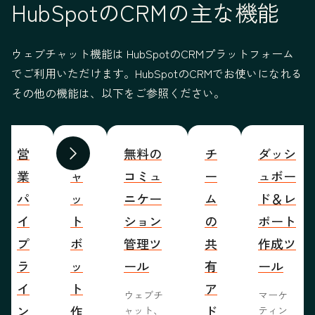
HubSpotのCRMの主な機能
ウェブチャット機能は HubSpotのCRMプラットフォーム
でご利用いただけます。HubSpotのCRMでお使いになれる
その他の機能は、以下をご参照ください。
営
チ
無料の
チ
ダッシ
前へ
次へ
業
ャ
コミュ
ー
ュボー
パ
ッ
ニケー
ム
ド＆レ
イ
ト
ション
の
ポート
プ
ボ
管理ツ
共
作成ツ
ラ
ッ
ール
有
ール
イ
ト
ア
ウェブチ
マーケ
ン
作
ド
ャット、
ティン