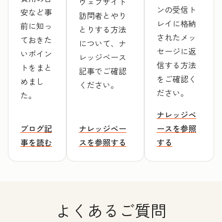
ウェブサイト
ンの受信ト
安など事
訪問者とやり
レイに格納
前に知っ
とりする方法
されたメッ
ておきた
について、ナ
セージに返
いポイン
レッジベース
信する方法
トをまと
記事でご確認
をご確認く
めまし
ください。
ださい。
た。
ナレッジベ
ブログ記
ナレッジベー
ースを参照
事を読む
スを参照する
する
よくあるご質問