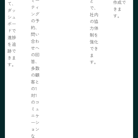
ミー
と
作成で
て、
ティ
で、
きま
ダッ
ング
社内
す。
シュ
の予
の協
ボー
約、
力体
ドで
問い
制を
進捗
合わ
強化
を追
せへ
でき
跡で
の回
ま
きま
答、
す。
す。
多数
の顧
客と
の1
対1
のコ
ミュ
ニケ
ーシ
ョン
な