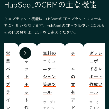
HubSpotのCRMの主な機能
ウェブチャット機能は HubSpotのCRMプラットフォーム
でご利用いただけます。HubSpotのCRMでお使いになれる
その他の機能は、以下をご参照ください。
営
チ
無料の
チ
ダッシ
前へ
次へ
業
ャ
コミュ
ー
ュボー
パ
ッ
ニケー
ム
ド＆レ
イ
ト
ション
の
ポート
プ
ボ
管理ツ
共
作成ツ
ラ
ッ
ール
有
ール
イ
ト
ア
ウェブチ
マーケ
ン
作
ド
ャット、
ティン