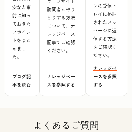
ウェブサイト
ンの受信ト
安など事
訪問者とやり
レイに格納
前に知っ
とりする方法
されたメッ
ておきた
について、ナ
セージに返
いポイン
レッジベース
信する方法
トをまと
記事でご確認
をご確認く
めまし
ください。
ださい。
た。
ナレッジベ
ブログ記
ナレッジベー
ースを参照
事を読む
スを参照する
する
よくあるご質問