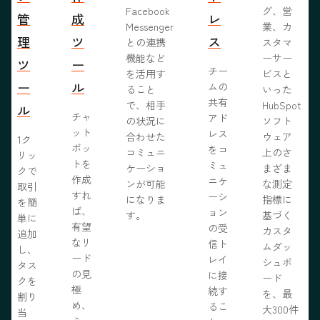
Facebook
グ、営
管
成
レ
Messenger
業、カ
理
ツ
ス
との連携
スタマ
機能など
ーサー
ツ
ー
チー
を活用す
ビスと
ー
ル
ムの
ること
いった
共有
で、相手
HubSpot
ル
チャ
アド
の状況に
ソフト
ット
レス
合わせた
ウェア
1ク
ボッ
をコ
コミュニ
上のさ
リッ
トを
ミュ
ケーショ
まざま
クで
作成
ニケ
ンが可能
な測定
取引
すれ
ーシ
になりま
指標に
を簡
ば、
ョン
す。
基づく
単に
有望
の受
カスタ
追加
なリ
信ト
ムダッ
し、
ード
レイ
シュボ
タス
の見
に接
ード
クを
極
続す
を、最
割り
め、
るこ
大300件
当