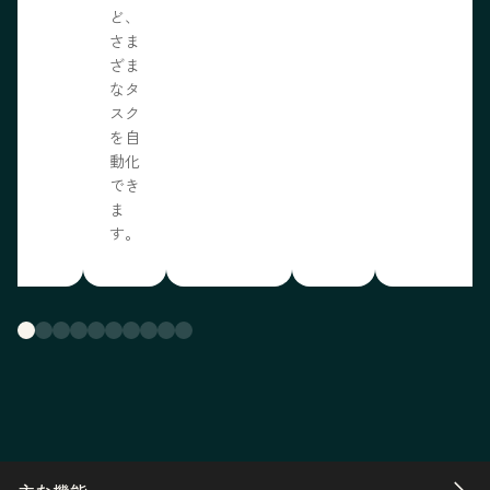
ど、
さま
ざま
なタ
スク
を自
動化
でき
ま
す。