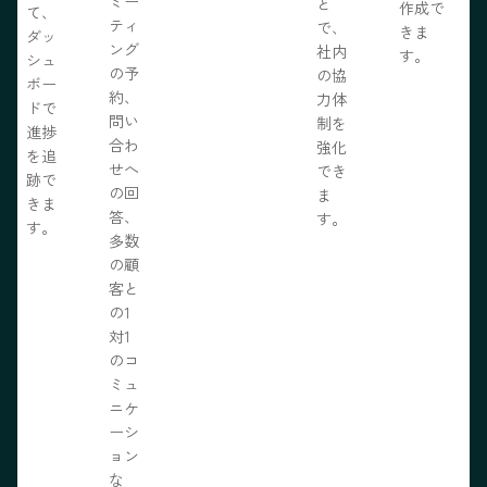
ミー
と
作成で
て、
ティ
で、
きま
ダッ
ング
社内
す。
シュ
の予
の協
ボー
約、
力体
ドで
問い
制を
進捗
合わ
強化
を追
せへ
でき
跡で
の回
ま
きま
答、
す。
す。
多数
の顧
客と
の1
対1
のコ
ミュ
ニケ
ーシ
ョン
な