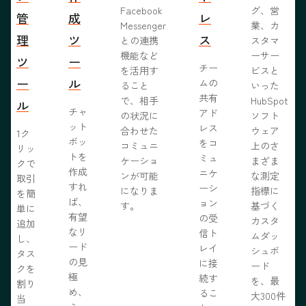
Facebook
グ、営
管
成
レ
Messenger
業、カ
理
ツ
ス
との連携
スタマ
機能など
ーサー
ツ
ー
チー
を活用す
ビスと
ー
ル
ムの
ること
いった
共有
で、相手
HubSpot
ル
チャ
アド
の状況に
ソフト
ット
レス
合わせた
ウェア
1ク
ボッ
をコ
コミュニ
上のさ
リッ
トを
ミュ
ケーショ
まざま
クで
作成
ニケ
ンが可能
な測定
取引
すれ
ーシ
になりま
指標に
を簡
ば、
ョン
す。
基づく
単に
有望
の受
カスタ
追加
なリ
信ト
ムダッ
し、
ード
レイ
シュボ
タス
の見
に接
ード
クを
極
続す
を、最
割り
め、
るこ
大300件
当