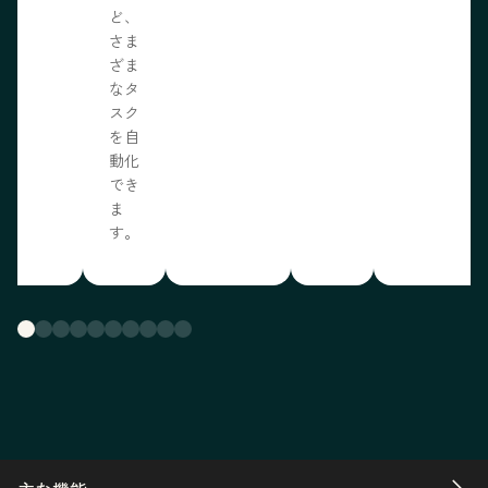
ど、
さま
ざま
なタ
スク
を自
動化
でき
ま
す。