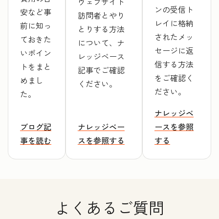
ウェブサイト
ンの受信ト
安など事
訪問者とやり
レイに格納
前に知っ
とりする方法
されたメッ
ておきた
について、ナ
セージに返
いポイン
レッジベース
信する方法
トをまと
記事でご確認
をご確認く
めまし
ください。
ださい。
た。
ナレッジベ
ブログ記
ナレッジベー
ースを参照
事を読む
スを参照する
する
よくあるご質問