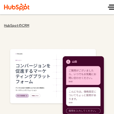
HubSpotのCRM