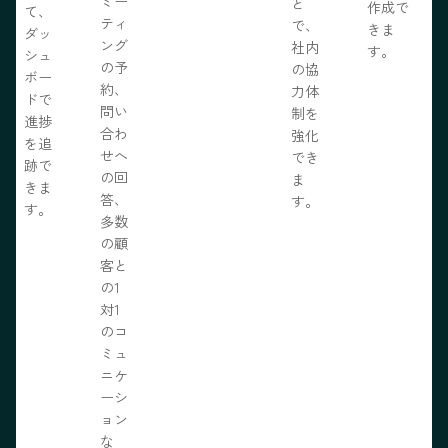
ミー
と
作成で
て、
ティ
で、
きま
ダッ
ング
社内
す。
シュ
の予
の協
ボー
約、
力体
ドで
問い
制を
進捗
合わ
強化
を追
せへ
でき
跡で
の回
ま
きま
答、
す。
す。
多数
の顧
客と
の1
対1
のコ
ミュ
ニケ
ーシ
ョン
な