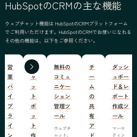
HubSpotのCRMの主な機能
ウェブチャット機能は HubSpotのCRMプラットフォーム
でご利用いただけます。HubSpotのCRMでお使いになれる
その他の機能は、以下をご参照ください。
営
チ
無料の
チ
ダッシ
前へ
次へ
業
ャ
コミュ
ー
ュボー
パ
ッ
ニケー
ム
ド＆レ
イ
ト
ション
の
ポート
プ
ボ
管理ツ
共
作成ツ
ラ
ッ
ール
有
ール
イ
ト
ア
ウェブチ
マーケ
ン
作
ド
ャット、
ティン