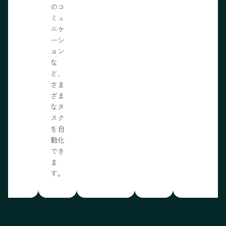
のコ
ミュ
ニケ
ーシ
ョン
な
ど、
さま
ざま
なタ
スク
を自
動化
でき
ま
す。