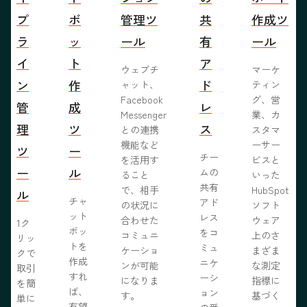
プ
ボ
管理ツ
共
作成ツ
ラ
ッ
ール
有
ール
イ
ト
ア
ウェブチ
マーケ
ン
作
ド
ャット、
ティン
Facebook
グ、営
管
成
レ
Messenger
業、カ
理
ツ
ス
との連携
スタマ
機能など
ーサー
ツ
ー
チー
を活用す
ビスと
ー
ル
ムの
ること
いった
共有
で、相手
HubSpot
ル
チャ
アド
の状況に
ソフト
ット
レス
合わせた
ウェア
1ク
ボッ
をコ
コミュニ
上のさ
リッ
トを
ミュ
ケーショ
まざま
クで
作成
ニケ
ンが可能
な測定
取引
すれ
ーシ
になりま
指標に
を簡
ば、
ョン
す。
基づく
単に
有望