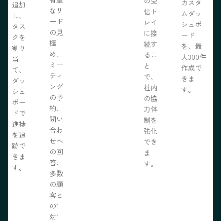
の受
カスタ
追加
なリ
信ト
ムダッ
し、
ード
レイ
シュボ
タス
の見
に接
ード
クを
極
続す
を、最
割り
め、
るこ
大300件
当
ミー
と
作成で
て、
ティ
で、
きま
ダッ
ング
社内
す。
シュ
の予
の協
ボー
約、
力体
ドで
問い
制を
進捗
合わ
強化
を追
せへ
でき
跡で
の回
ま
きま
答、
す。
す。
多数
の顧
客と
の1
対1