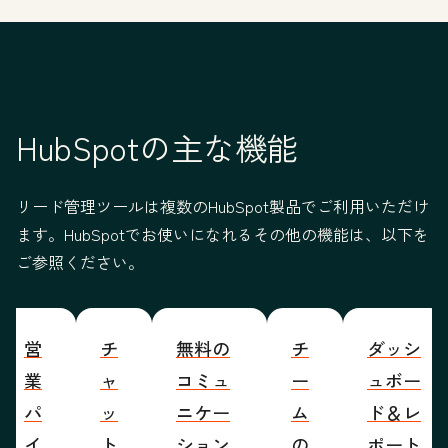
HubSpotの主な機能
リード管理ツールは複数のHubSpot製品でご利用いただけ
ます。HubSpotでお使いになれるその他の機能は、以下を
ご参照ください。
営
チ
無料の
チ
ダッシ
業
ャ
コミュ
ー
ュボー
パ
ッ
ニケー
ム
ド＆レ
イ
ト
ション
の
ポート