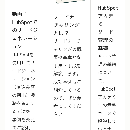
HubSpot
動画：
アカデ
リードナー
HubSpotで
ミー：
チャリング
のリードジ
リード
とは？
ェネレーシ
管理の
リードナーチ
ョン
基礎
ャリングの概
HubSpotを
リード管
要や基本的な
使用してリ
理の基礎
手法・手順を
ードジェネ
につい
解説します。
レーション
て、
成功事例もご
（見込み客
HubSpot
紹介している
の創出）戦
アカデミ
ので、ぜひ参
略を策定す
ーの無料
考にしてくだ
る方法を、
コースで
さい。
事例を交え
解説して
てご説明し
います。