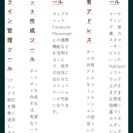
ラ
ッ
ール
有
ール
イ
ト
ア
ウェブチ
マーケ
ン
作
ド
ャット、
ティン
Facebook
グ、営
管
成
レ
Messenger
業、カ
理
ツ
ス
との連携
スタマ
機能など
ーサー
ツ
ー
チー
を活用す
ビスと
ー
ル
ムの
ること
いった
共有
で、相手
HubSpot
ル
チャ
アド
の状況に
ソフト
ット
レス
合わせた
ウェア
1ク
ボッ
をコ
コミュニ
上のさ
リッ
トを
ミュ
ケーショ
まざま
クで
作成
ニケ
ンが可能
な測定
取引
すれ
ーシ
になりま
指標に
を簡
ば、
ョン
す。
基づく
単に
有望
の受
カスタ
追加
なリ
信ト
ムダッ
し、
ード
レイ
シュボ
タス