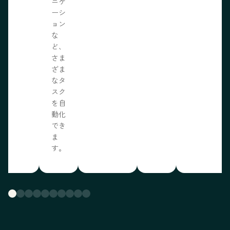
ニケ
ーシ
ョン
な
ど、
さま
ざま
なタ
スク
を自
動化
でき
ま
す。