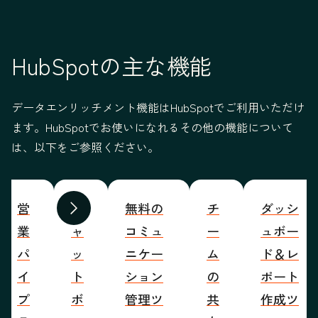
HubSpotの主な機能
データエンリッチメント機能はHubSpotでご利用いただけ
ます。HubSpotでお使いになれるその他の機能について
は、以下をご参照ください。
営
チ
無料の
チ
ダッシ
前へ
次へ
業
ャ
コミュ
ー
ュボー
パ
ッ
ニケー
ム
ド＆レ
イ
ト
ション
の
ポート
プ
ボ
管理ツ
共
作成ツ