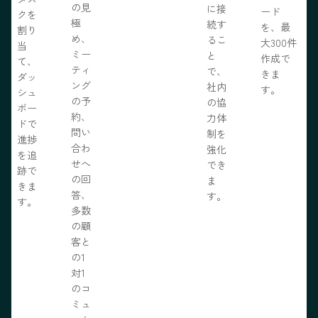
の見
に接
ード
クを
極
続す
を、最
割り
め、
るこ
大300件
当
ミー
と
作成で
て、
ティ
で、
きま
ダッ
ング
社内
す。
シュ
の予
の協
ボー
約、
力体
ドで
問い
制を
進捗
合わ
強化
を追
せへ
でき
跡で
の回
ま
きま
答、
す。
す。
多数
の顧
客と
の1
対1
のコ
ミュ