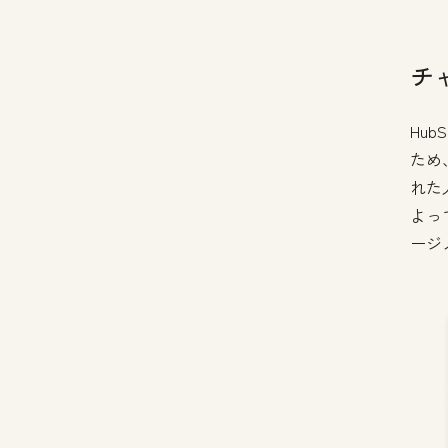
チ
Hu
ため
れた
よっ
ージ