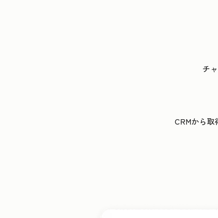
チャ
CRMから