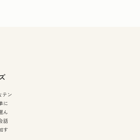
ズ
なテン
単に
選ん
会話
加す