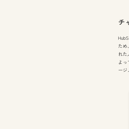
チ
Hu
ため
れた
よっ
ージ