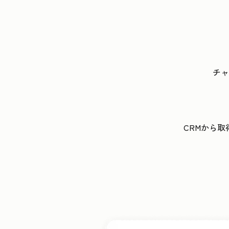
チャ
CRMから