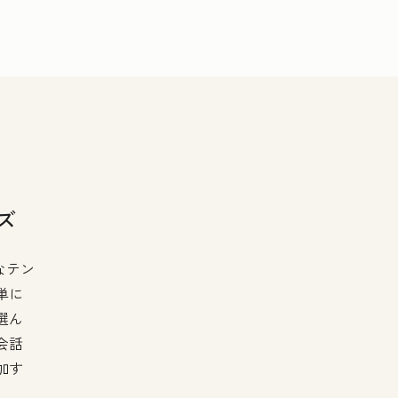
ズ
なテン
単に
選ん
会話
加す